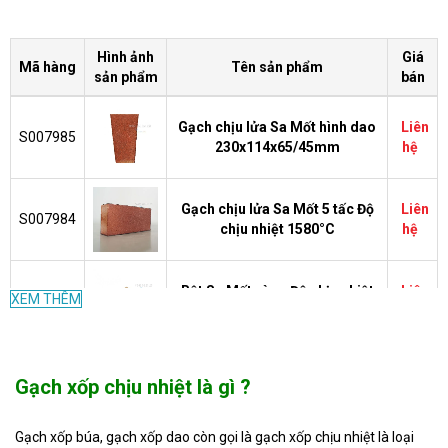
Hình ảnh
Giá
Mã hàng
Tên sản phẩm
sản phẩm
bán
Gạch chịu lửa Sa Mốt hình dao
Liên
S007985
230x114x65/45mm
hệ
Gạch chịu lửa Sa Mốt 5 tấc Độ
Liên
S007984
chịu nhiệt 1580°C
hệ
Bột Sa Mốt vàng Độ chịu nhiệt
Liên
XEM THÊM
S007983
1580°C
hệ
Bột Sa Mốt trắng Độ chịu nhiệt
Liên
Gạch xốp chịu nhiệt là gì ?
S007982
1580°C
hệ
Gạch xốp búa, gạch xốp dao còn gọi là gạch xốp chịu nhiệt là loại