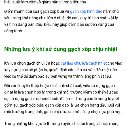
hiệu suất làm việc và giảm năng lượng tiêu thụ
Điểm mạnh của của gạch xốp búa và
gạch xốp hình dao
nằm chủ
yếu trong khả năng chịu lửa ở nhiệt độ cao, duy trì tính chất vật lý
và hình dạng ban đầu. Điều này giúp đảm bảo sự bền vững của
công trình.
Những lưu ý khi sử dụng gạch xốp chịu nhiệt
Khi lựa chọn gạch chịu lửa hoặc
vật liệu chịu lửa cách nhiệt
cho việc
xây dựng các bộ phận lò, quyết định cần căn cứ vào điều kiện làm
việc cụ thể để đảm bảo sự bền vững và tránh lãng phí vật liệu.
Đối với lò luyện thép hoặc xỉ có tính chất axit, việc sử dụng gạch
đinat là lựa chọn hợp lý, trong khi môi trường kiềm có thể yêu cầu
sự sử dụng gạch mahedit hoặc đôlômit. Trong các lò nung tuynel,
gốm sứ, gạch xốp búa, gạch xốp dao là lựa chọn hàng đầu. Đối với
môi trường trung tính, gạch chịu lửa sa mốt là sự chọn lựa phù hợp.
Trong những khu vực lò thường xuyên chịu tải trọng và mài mòn,