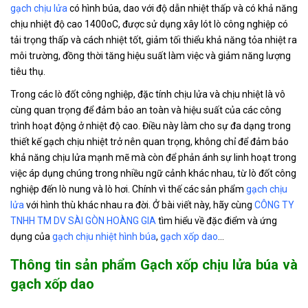
Gạch chịu lửa cao nhôm treo
Liên
gạch chịu lửa
có hình búa, dao với độ dẫn nhiệt thấp và có khả năng
S007981
50% KT 300x200x260mm
hệ
chịu nhiệt độ cao 1400oC, được sử dụng xây lót lò công nghiệp có
tải trọng thấp và cách nhiệt tốt, giảm tối thiểu khả năng tỏa nhiệt ra
môi trường, đồng thời tăng hiệu suất làm việc và giảm năng lượng
Gạch xốp cách nhiệt hình chữ
Liên
S007980
tiêu thụ.
nhật
hệ
Trong các lò đốt công nghiệp, đặc tính chịu lửa và chịu nhiệt là vô
cùng quan trọng để đảm bảo an toàn và hiệu suất của các công
Gạch xốp hồng cách nhiệt Quy
Liên
S007979
trình hoạt động ở nhiệt độ cao. Điều này làm cho sự đa dạng trong
cách 230x114x65mm
hệ
thiết kế gạch chịu nhiệt trở nên quan trọng, không chỉ để đảm bảo
khả năng chịu lửa mạnh mẽ mà còn để phản ánh sự linh hoạt trong
việc áp dụng chúng trong nhiều ngữ cảnh khác nhau, từ lò đốt công
Gạch xốp cách nhiệt hình búa
Liên
S007978
Độ chịu nhiệt 1400°C
hệ
nghiệp đến lò nung và lò hơi. Chính vì thế các sản phẩm
gạch chịu
lửa
với hình thù khác nhau ra đời. Ở bài viết này, hãy cùng
CÔNG TY
TNHH TM DV SÀI GÒN HOÀNG GIA
tìm hiểu về đặc điểm và ứng
dụng của
gạch chịu nhiệt hình búa
,
gạch xốp dao
…
Thông tin sản phẩm Gạch xốp chịu lửa búa và
gạch xốp dao