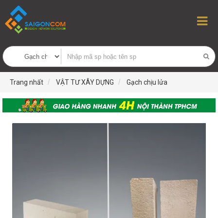
Trang nhất
VẬT TƯ XÂY DỰNG
Gạch chịu lửa