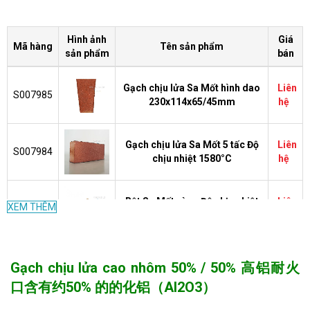
Hình ảnh
Giá
Mã hàng
Tên sản phẩm
sản phẩm
bán
Gạch chịu lửa Sa Mốt hình dao
Liên
S007985
230x114x65/45mm
hệ
Gạch chịu lửa Sa Mốt 5 tấc Độ
Liên
S007984
chịu nhiệt 1580°C
hệ
Bột Sa Mốt vàng Độ chịu nhiệt
Liên
XEM THÊM
S007983
1580°C
hệ
Bột Sa Mốt trắng Độ chịu nhiệt
Liên
Gạch chịu lửa cao nhôm 50% / 50% 高铝耐火
S007982
1580°C
hệ
口含有约50% 的的化铝（Al2O3）