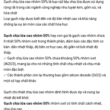
Gạch chịu lửa cao nhôm 50% là loại vật liệu chịu lửa được sử dụng
Gạch chịu lửa cao nhôm treo
Liên
S007981
50% KT 300x200x260mm
hệ
rộng rãi trong các ngành công nghiệp như luyện kim, gốm sứ, và
hóa chất
Loại gạch này được biết đến với độ bền nhiệt cao và khả năng
Gạch xốp cách nhiệt hình chữ
Liên
chống lại sự ăn mòn của các chất hóa học
S007980
nhật
hệ
Gạch chịu lửa cao nhôm 50%
hay con gọi là gạch cao nhôm chứa
ít nhất 50% nhôm oxit trong thành phần, đảm bảo các đặc tính cơ
Gạch xốp hồng cách nhiệt Quy
Liên
S007979
bản: dẫn nhiệt thấp, độ bền cơ học cao, độ giãn nở bởi nhiệt độ
cách 230x114x65mm
hệ
thấp.
✅ Gạch chịu lửa cao nhôm 50% chứa khoảng 50% nhôm oxit
Gạch xốp cách nhiệt hình búa
Liên
(Al2O3), mang lại cho nó những tính chất chịu nhiệt và chịu mài
S007978
Độ chịu nhiệt 1400°C
hệ
mòn đặc biệt .
✅ Các thành phần còn lại thường bao gồm silicon dioxide (SiO2) và
một số tạp chất khác
Gạch chị nhiệt chịu lửa cao nhôm định hình được ép và nung tại
nhiệt độ kết khối.
Gạch chịu lửa cao nhôm 50%
nhôm oxit có tính chất cách nhiệt,
chịu lửa cao.