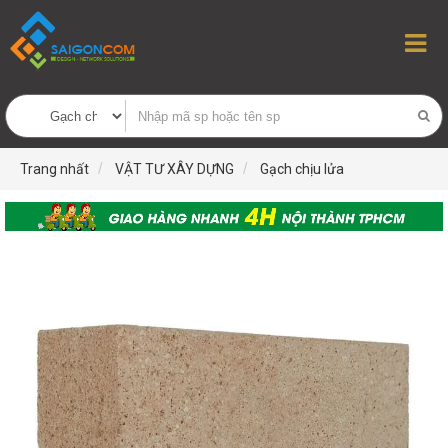
Trang nhất
VẬT TƯ XÂY DỰNG
Gạch chịu lửa