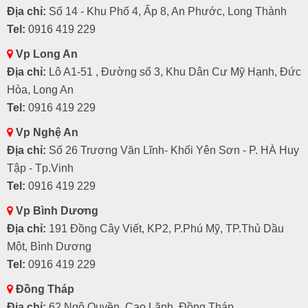
Địa chỉ:
Số 14 - Khu Phố 4, Ấp 8, An Phước, Long Thành
Tel:
0916 419 229
Vp Long An
Địa chỉ:
Lô A1-51 , Đường số 3, Khu Dân Cư Mỹ Hạnh, Đức
Hòa, Long An
Tel:
0916 419 229
Vp Nghệ An
Địa chỉ:
Số 26 Trương Văn Lĩnh- Khối Yên Sơn - P. HÀ Huy
Tập - Tp.Vinh
Tel:
0916 419 229
Vp Bình Dương
Địa chỉ:
191 Đồng Cây Viết, KP2, P.Phú Mỹ, TP.Thủ Dầu
Một, Bình Dương
Tel:
0916 419 229
Đồng Tháp
Địa chỉ:
62 Ngô Quyền, Cao Lãnh, Đồng Tháp