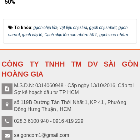
50%
Từ khóa:
gạch chịu lửa
,
vật liệu chịu lửa
,
gạch chịu nhiệt
,
gạch
samot
,
gạch xây lò
,
Gạch chịu lửa cao nhôm 50%
,
gạch cao nhôm
CÔNG TY TNHH TM DV SÀI GÒN
HOÀNG GIA
M.S.D.N: 0314060948 - Cấp ngày 13/10/2016, Cấp tại
Sợ kế hoạch đầu tư TP HCM
số 119B Đường Tân Thới Nhất 1, KP 41 , Phường
Đông Hưng Thuận , HCM
028.3 6100 940 - 0916 419 229
saigoncom1@gmail.com