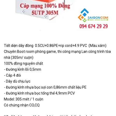
Tiết diện dây đồng 0.5CU+0.86PE+rip cord+4.9 PVC (Màu xám)
Chuyên Boot room phòng game, thi công mạng Lan công trình tòa
nhà (305m/ cuộn)
100% đồng nguyên chất
- Đường kình lõi 0,5mm
- Cáp 4 đôi
- Dây dù chịu lực
- Đường kính nhựa bọc sợi con 0,86mm chất liệu PE
- Đường kính nhựa bọc tổng thể 4,9mm PCV
Model: 305 mét / 1 cuộn
Có chứng nhận CO,CQ