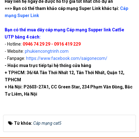
Hãy liên hệ ngay đễ được hỗ trợ giá tốt nhất cho dự án
==> Bạn có thể tham khảo cáp mạng Super Link khác tại:
Cáp
mạng Super Link
Bạn có thể mua dây cáp mạng Cáp mạng Supper link Cat5e
UTP bằng 4 cách:
- Hotline:
0946 74 29 29 - 0916 419 229
- Website:
phukiencongtrinh.com
- Fanpage:
https://www.facebook.com/saigonecom/
- Hoặc mua trực tiếp tại hệ thống cửa hàng
+ TPHCM: 36/4A Tân Thới Nhất 12, Tân Thới Nhất, Quận 12,
TPHCM
+ Hà Nội: P2603-27A1, CC Green Star, 234 Phạm Văn Đồng, Bắc
Tư Liêm, Hà Nội
Từ khóa:
Cáp mạng cat5