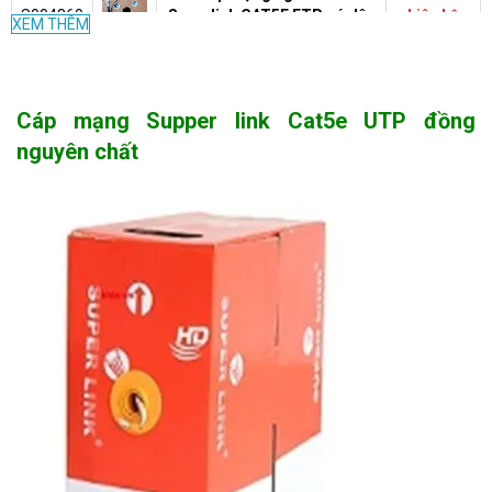
S004860
Superlink CAT5E FTP có dây
Liên hệ
XEM THÊM
cường lực
485.000
S003857
Kìm bấm đầu BNC supper
VND
Cáp mạng Supper link Cat5e UTP đồng
Cáp đồng trục RG59+2C có 2
nguyên chất
S001780
lớp chống nhiễu dùng đi
Liên hệ
ngoài trời 305m
Cáp đồng trục RG59+2C có 2
7.500
S001779
lớp chống nhiễu- có kèm dây
VND
nguồn
Cáp đồng trục RG6 có 2 lớp
S001778
Liên hệ
chống nhiễu
Dây cáp mạng Super Link
Cat6A UTP Copper- màu
2.575.000
S001777
xanh dương - đồng nguyên
VND
chất