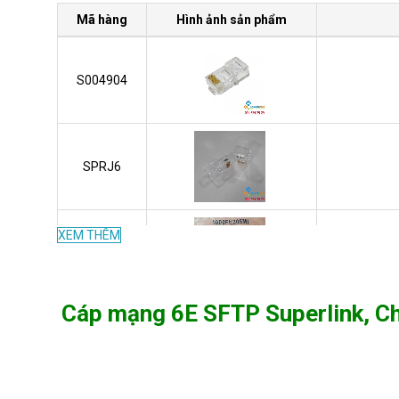
Mã hàng
Hình ảnh sản phẩm
S004904
SPRJ6
XEM THÊM
S004860
Cáp mạng 6E SFTP Superlink, Ch
S003857