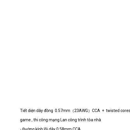
S001780
S001779
S001778
S001777
Tiết diện dây đồng 0.57mm（23AWG）CCA + twisted cores 4 pa
game , thi công mạng Lan công trình tòa nhà
- Đường kính lõi dây 0,58mm CCA