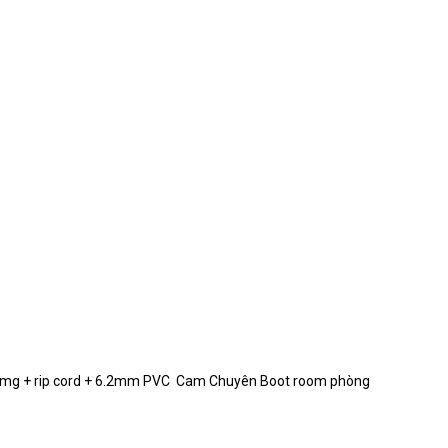
 trời 305m
Liên hệ
ây nguồn
7.500 VND
Liên hệ
đồng nguyên chất
2.575.000 VND
 Al-mg + rip cord + 6.2mm PVC Cam Chuyên Boot room phòng