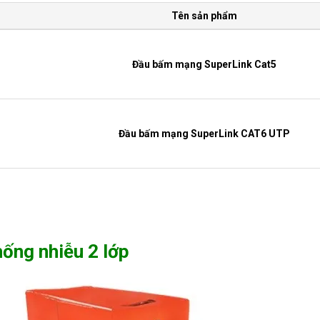
Tên sản phẩm
Đầu bấm mạng SuperLink Cat5
Đầu bấm mạng SuperLink CAT6 UTP
Cáp mạng ngoài trời Superlink CAT5E FTP có dây cườn
ống nhiễu 2 lớp
Kìm bấm đầu BNC supper