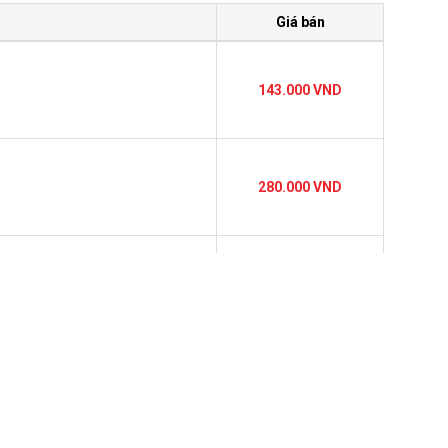
Giá bán
143.000 VND
280.000 VND
g lực
Liên hệ
485.000 VND