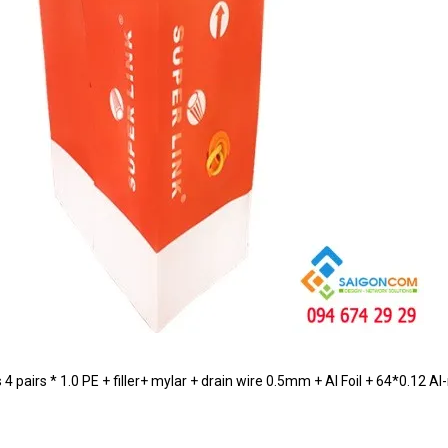
Cáp đồng trục RG59+2C có 2 lớp chống nhiễu dùng đi ngoài
Cáp đồng trục RG59+2C có 2 lớp chống nhiễu- có kèm d
Cáp đồng trục RG6 có 2 lớp chống nhiễu
Dây cáp mạng Super Link Cat6A UTP Copper- màu xanh dương - 
irs * 1.0 PE + filler+ mylar + drain wire 0.5mm + Al Foil + 64*0.12