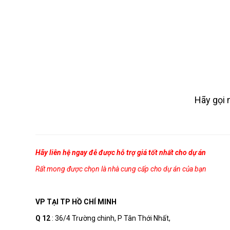
FTP CAT5E 0.75MM
UTP CAT5E 0.75MM
Hãy gọi 
Hãy liên hệ ngay đễ được hỗ trợ giá tốt nhất cho dự án
Rất mong được chọn là nhà cung cấp cho dự án của bạn
VP TẠI TP HỒ CHÍ MINH
Q 12
: 36/4 Trường chinh, P Tân Thới Nhất,