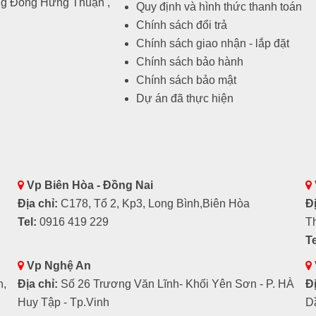
ng Đông Hưng Thuận ,
Quy định và hình thức thanh toán
Chính sách đổi trả
Chính sách giao nhận - lắp đặt
Chính sách bảo hành
Chính sách bảo mật
Dự án đã thực hiện
Vp Biên Hòa - Đồng Nai
Địa chỉ:
C178, Tổ 2, Kp3, Long Bình,Biên Hòa
Đị
Tel:
0916 419 229
T
Te
Vp Nghệ An
h,
Địa chỉ:
Số 26 Trương Văn Lĩnh- Khối Yên Sơn - P. HÀ
Đị
Huy Tập - Tp.Vinh
D