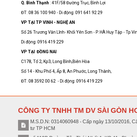
Q. Bình Thạn
h
: 41F/58 Đường Trục, Bình Lợi
ĐT: 08 36 100 940 - Di động: 091 641 92 29
VP TẠI TP VINH - NGHỆ AN
Số 26 Trương Văn Lĩnh- Khối Yên Sơn - P. HÀ Huy Tập - Tp.V
Di động: 0916 419 229
VP TẠI ĐỒNG NAI
C178, Tổ 2, Kp3, Long Bình,Biên Hòa
Số 14 - Khu Phố 4, Ấp 8, An Phước, Long Thành,
ĐT: 08 3592 00 62 - Di động: 0916 419 229
CÔNG TY TNHH TM DV SÀI GÒN H
M.S.D.N: 0314060948 - Cấp ngày 13/10/2016, Cấ
tư TP HCM