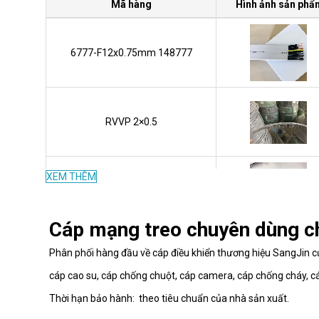
Mã hàng
Hình ảnh sản phẩ
6777-F12x0.75mm 148777
RVVP 2×0.5
XEM THÊM
S005751
Cáp mạng treo chuyên dùng c
Phân phối hàng đầu về cáp điều khiển thương hiệu SangJin c
S003144
cáp cao su, cáp chống chuột, cáp camera, cáp chống cháy, cá
Thời hạn bảo hành: theo tiêu chuẩn của nhà sản xuất.