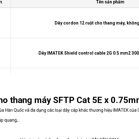
m
Tên sản phẩm
Dây cordon 12 ruột cho thang máy, khôn
Dây IMATEK Shield control cable 2G 0.5 mm2 30
Dây cordon 24 ruột cho thang máy, khôn
ho thang máy SFTP Cat 5E x 0.75m
ủa Hàn Quốc và đa dạng các loại dây cáp khác thương hiệu IMATEK của C
Cáp mạng chống nhiễu SFTP Ca
p quang,...