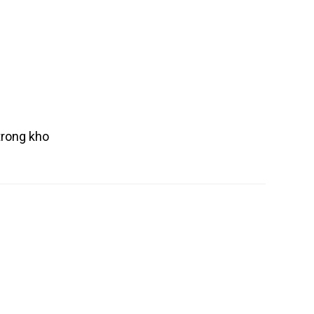
AT5E 0.75MM+ 2 STELL
Liên hệ
5MM+ 2 STELL
Liên hệ
trong kho