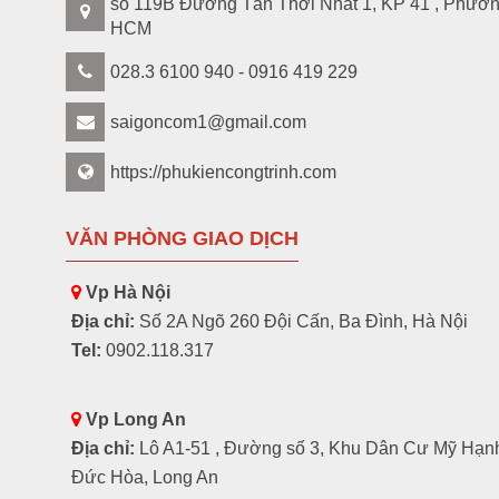
số 119B Đường Tân Thới Nhất 1, KP 41 , Phườ
HCM
028.3 6100 940 - 0916 419 229
saigoncom1@gmail.com
https://phukiencongtrinh.com
VĂN PHÒNG GIAO DỊCH
Vp Hà Nội
Địa chỉ:
Số 2A Ngõ 260 Đội Cấn, Ba Đình, Hà Nội
Tel:
0902.118.317
Vp Long An
Địa chỉ:
Lô A1-51 , Đường số 3, Khu Dân Cư Mỹ Hạn
Đức Hòa, Long An