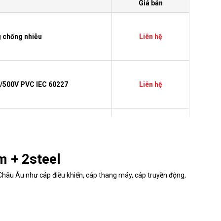
Giá bán
g chống nhiễu
Liên hệ
0/500V PVC IEC 60227
Liên hệ
g chống nhiễu
Liên hệ
m + 2steel
hâu Âu như cáp điều khiển, cáp thang máy, cáp truyền động,
t 5E
4.250.000 VND