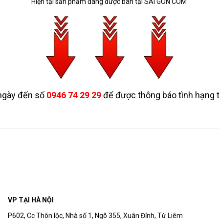
Hiện tại sản phẩm đang được bán tại SÀI GÒN COM
Cáp mạng treo chuyên dùng cho thang máy FTP C
Cáp dùng cho thang máy UTP CAT5E 0.7
ngày đến số
0946 74 29 29
để được thông báo tình hạng 
VP TẠI HÀ NỘI
P602, Cc Thôn lộc, Nhà số 1, Ngõ 355, Xuân Đỉnh, Từ Liêm