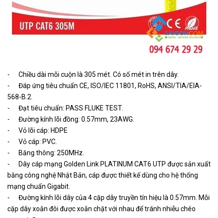
- Chiều dài mỗi cuộn là 305 mét. Có số mét in trên dây.
- Đáp ứng tiêu chuẩn CE, ISO/IEC 11801, RoHS, ANSI/TIA/EIA-
568-B.2.
- Đạt tiêu chuẩn: PASS FLUKE TEST.
- Đường kính lõi đồng: 0.57mm, 23AWG.
- Vỏ lõi cáp: HDPE
- Vỏ cáp: PVC.
- Băng thông: 250MHz.
- Dây cáp mạng Golden Link PLATINUM CAT6 UTP được sản xuất
bằng công nghệ Nhật Bản, cáp được thiết kế dùng cho hệ thống
mạng chuẩn Gigabit.
- Đường kính lõi dây của 4 cặp dây truyền tín hiệu là 0.57mm. Mỗi
cặp dây xoắn đôi được xoắn chặt với nhau để tránh nhiễu chéo