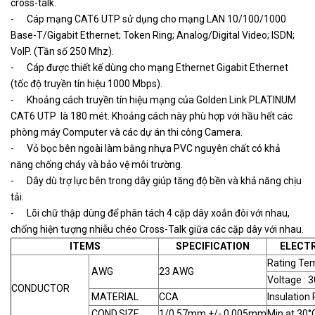
cross-talk.
- Cáp mạng CAT6 UTP sử dụng cho mạng LAN 10/100/1000
Base-T/Gigabit Ethernet; Token Ring; Analog/Digital Video; ISDN;
VoIP. (Tần số 250 Mhz).
- Cáp được thiết kế dùng cho mạng Ethernet Gigabit Ethernet
(tốc độ truyền tín hiệu 1000 Mbps).
- Khoảng cách truyền tín hiệu mạng của Golden Link PLATINUM
CAT6 UTP là 180 mét. Khoảng cách này phù hợp với hầu hết các
phòng máy Computer và các dự án thi công Camera.
- Vỏ bọc bên ngoài làm bằng nhựa PVC nguyên chất có khả
năng chống cháy và bảo vệ môi trường.
- Dây dù trợ lực bên trong dây giúp tăng độ bền và khả năng chịu
tải.
- Lõi chữ thập dùng để phân tách 4 cặp dây xoắn đôi với nhau,
chống hiện tượng nhiễu chéo Cross-Talk giữa các cặp dây với nhau.
ITEMS
SPECIFICATION
ELECT
Rating Tem
AWG
23 AWG
Voltage : 
CONDUCTOR
MATERIAL
CCA
Insulation
COND.SIZE
1/0.57mm +/- 0.005mm
Min at 30°