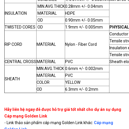
MIN.AVG.THICK
0.28mm +/- 0.04mm
INSULATION
MATERIAL
HDPE
OD
0.90mm +/- 0.05mm
TWISTED CORES
OD
1.9mm +/- 0.005mm
PHYSICAL
Conductor 
Tensile str
RIP CORD
MATERIAL
Nylon - Fiber Cord
Insulation 
Tensile st
CENTRAL CROSS
MATERIAL
PVC
Sheath elo
MIN.AVG.THICK
0.6mm +/- 0.002mm
MATERIAL
PVC
SHEATH
COLOR
YELLOW
OD
6.3mm +/- 0.2mm
Hãy liên hệ ngay đễ được hỗ trợ giá tốt nhất cho dự án sự dụng
Cáp mạng Golden Link
- Link thảo sản phẩm cáp mạng Golden Link khác:
Cáp mạng