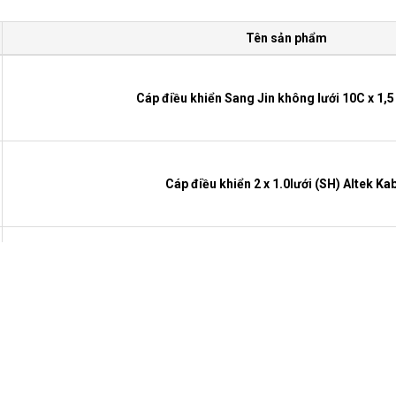
Tên sản phẩm
Cáp điều khiển Sang Jin không lưới 10C x 1
Cáp điều khiển 2 x 1.0lưới (SH) Altek Ka
Cáp điều khiển 2 x 1.5 lưới (SH) Altek Ka
Cáp điều khiển Sang Jin có lưới 30C x 0,7