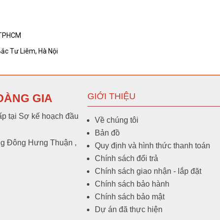
Cáp điều khiển Sang Jin có lưới 24C x 0,7
, TPHCM
Bắc Tư Liêm, Hà Nội
Cáp điều khiển Sang Jin có lưới 20C x 0,7
GIỚI THIỆU
OÀNG GIA
p tại Sợ kế hoạch đầu
Về chúng tôi
Cáp điều khiển Sang Jin có lưới 16C x 0,7
Bản đồ
ng Đông Hưng Thuận ,
Quy định và hình thức thanh toán
Chính sách đổi trả
Cáp điều khiển Sang Jin có lưới 12C x 0,7
Chính sách giao nhận - lắp đặt
Chính sách bảo hành
Chính sách bảo mật
Dự án đã thực hiện