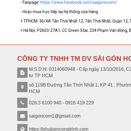
- Fanpage:
https://www.facebook.com/saigonecom/
- Hoặc mua trực tiếp tại hệ thống cửa hàng
S006502
+ TPHCM: 36/4A Tân Thới Nhất 12, Tân Thới Nhất, Quận 12
+ Hà Nội: P2603-27A1, CC Green Star, 234 Phạm Văn Đồng, 
S006501
CÔNG TY TNHH TM DV SÀI GÒN H
M.S.D.N: 0314060948 - Cấp ngày 13/10/2016, Cấ
S006500
tư TP HCM
số 119B Đường Tân Thới Nhất 1, KP 41 , Phườ
HCM
S006499
028.3 6100 940 - 0916 419 229
saigoncom1@gmail.com
https://phukiencongtrinh.com