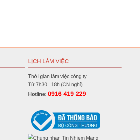
5 SQmm
Liên hệ
5 SQmm
54.200 VND
LỊCH LÀM VIỆC
Thời gian làm việc công ty
5 SQmm
Liên hệ
Từ 7h30 - 18h (CN nghỉ)
0916 419 229
Hotline:
5 SQmm
Liên hệ