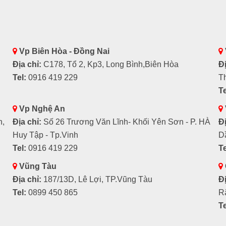
Vp Biên Hòa - Đồng Nai
Địa chỉ:
C178, Tổ 2, Kp3, Long Bình,Biên Hòa
Đị
Tel:
0916 419 229
T
Te
Vp Nghệ An
h,
Địa chỉ:
Số 26 Trương Văn Lĩnh- Khối Yên Sơn - P. HÀ
Đị
Huy Tập - Tp.Vinh
D
Tel:
0916 419 229
Te
Vũng Tàu
Địa chỉ:
187/13D, Lê Lợi, TP.Vũng Tàu
Đị
Tel:
0899 450 865
R
Te