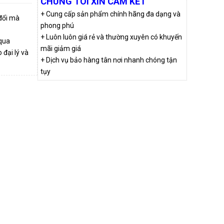
CHÚNG TÔI XIN CAM KẾT
+ Cung cấp sản phẩm chính hãng đa dạng và
 đổi mà
phong phú
+ Luôn luôn giá rẻ và thường xuyên có khuyến
qua
mãi giảm giá
đại lý và
+ Dịch vụ bảo hàng tân nơi nhanh chóng tận
tụy