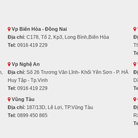
Vp Biên Hòa - Đồng Nai
Địa chỉ:
C178, Tổ 2, Kp3, Long Bình,Biên Hòa
Đị
Tel:
0916 419 229
T
Te
Vp Nghệ An
h,
Địa chỉ:
Số 26 Trương Văn Lĩnh- Khối Yên Sơn - P. HÀ
Đị
Huy Tập - Tp.Vinh
D
Tel:
0916 419 229
Te
Vũng Tàu
Địa chỉ:
187/13D, Lê Lợi, TP.Vũng Tàu
Đị
Tel:
0899 450 865
R
Te