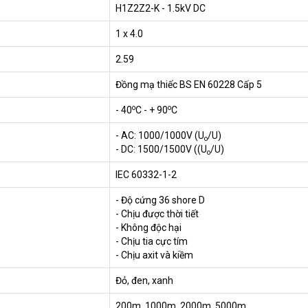
H1Z2Z2-K - 1.5kV DC
1 x 4.0
2.59
Đồng mạ thiếc BS EN 60228 Cấp 5
o
o
- 40
C - + 90
C
- AC: 1000/1000V (U
/U)
o
- DC: 1500/1500V ((U
/U)
o
IEC 60332-1-2
- Độ cứng 36 shore D
- Chịu được thời tiết
- Không độc hại
- Chịu tia cực tím
- Chịu axit và kiềm
Đỏ, đen, xanh
200m, 1000m, 2000m, 5000m