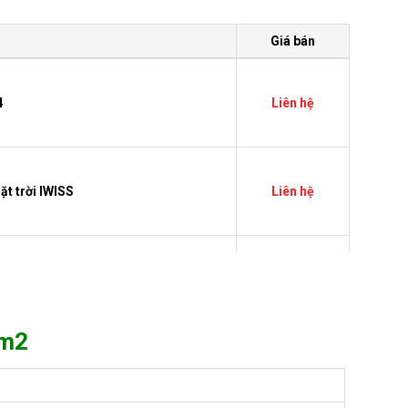
Giá bán
4
Liên hệ
t trời IWISS
Liên hệ
n mặt trời (Solar)
Liên hệ
mm2
IVI 1x4.0mm2
Liên hệ