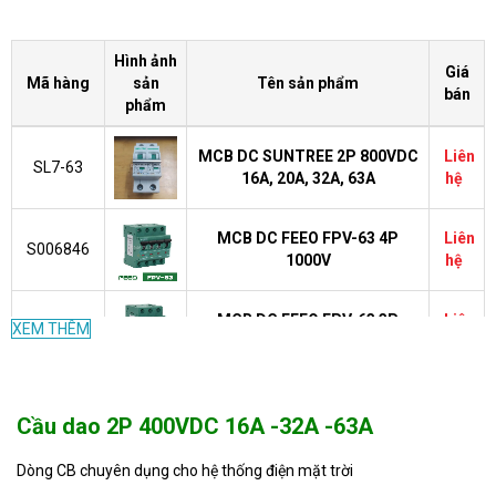
Hình ảnh
Giá
Mã hàng
sản
Tên sản phẩm
bán
phẩm
MCB DC SUNTREE 2P 800VDC
Liên
SL7-63
16A, 20A, 32A, 63A
hệ
MCB DC FEEO FPV-63 4P
Liên
S006846
1000V
hệ
MCB DC FEEO FPV-63 3P
Liên
XEM THÊM
S006845
1000V
hệ
FPV-63-
Liên
MCB DC FEEO FPV-63 2P 550V
Cầu dao 2P 400VDC 16A -32A -63A
2P
hệ
Dòng CB chuyên dụng cho hệ thống điện mặt trời
Bộ ngắt mạch MCB DC 2P
Liên