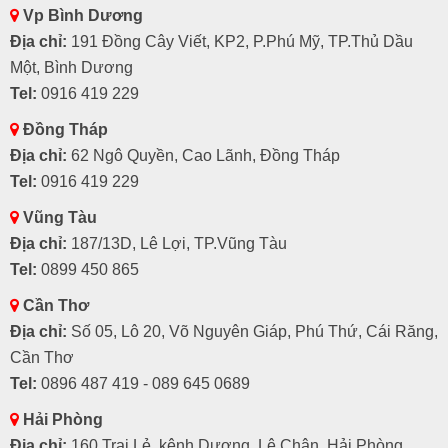
Vp Bình Dương
Địa chỉ:
191 Đồng Cây Viết, KP2, P.Phú Mỹ, TP.Thủ Dầu
Một, Bình Dương
Tel:
0916 419 229
Đồng Tháp
Địa chỉ:
62 Ngô Quyền, Cao Lãnh, Đồng Tháp
Tel:
0916 419 229
Vũng Tàu
Địa chỉ:
187/13D, Lê Lợi, TP.Vũng Tàu
Tel:
0899 450 865
Cần Thơ
Địa chỉ:
Số 05, Lô 20, Võ Nguyên Giáp, Phú Thứ, Cái Răng,
Cần Thơ
Tel:
0896 487 419 - 089 645 0689
Hải Phòng
Địa chỉ:
160 Trại Lẻ, kênh Dương, Lê Chân, Hải Phòng