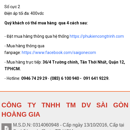
FXBZ500V
500V 20A cho năng lượng mặt
hệ
trời
Số cực 2
Điện áp tối đa: 400vdc
Bộ ngắt mạch MCB DC 2P
Liên
FXBZ
1000V 20A cho năng lượng
Quý khách có thể mua hàng qua 4 cách sau:
hệ
mặt trời
- Đặt mua hàng thông qua hệ thống
https://phukiencongtrinh.com
Cầu dao 4P 1000VDC 32A
XMM65Z-
Liên
Năng Lượng Mặt Trời Quang
- Mua hàng thông qua
16
hệ
Điện
fanpage:
https://www.facebook.com/saigonecom
- Mua hàng trực tiếp:
36/4 Trường chinh, Tân Thới Nhất, Quận 12,
Cầu dao 4P 1000VDC 32A
Liên
S006381
TPHCM.
1SD432C
hệ
- Hotline:
0946 74 29 29
-
(083) 6 100 940 - 091 641 9229.
CÔNG TY TNHH TM DV SÀI GÒN
HOÀNG GIA
M.S.D.N: 0314060948 - Cấp ngày 13/10/2016, Cấp tại