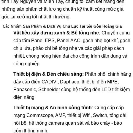
tỉnh Tây Nguyên và Miền Tây, chúng tôi cam kết mang đến
những sản phẩm chất lượng chuẩn kỹ thuật cùng mức giá
gốc tại xưởng tốt nhất thị trường.
Các Nhóm Sản Phẩm & Dịch Vụ Chủ Lực Tại Sài Gòn Hoàng Gia
Vật liệu xây dựng xanh & Bê tông nhẹ:
Chuyên cung
cấp tấm Panel EPS, Panel AAC, gạch nhẹ bọt khí, gạch
chịu lửa, phào chỉ bê tông nhẹ và các giải pháp cách
nhiệt, chống nóng hiện đại cho công trình dân dụng và
công nghiệp.
Thiết bị điện & Đèn chiếu sáng:
Phân phối chính hãng
dây cáp điện CADIVI, Daphaco, thiết bị điện MPE,
Panasonic, Schneider cùng hệ thống đèn LED tiết kiệm
điện năng.
Thiết bị mạng & An ninh công trình:
Cung cấp cáp
mạng Commscope, AMP, thiết bị Wifi, Switch, tổng đài
nội bộ, hệ thống camera quan sát và báo cháy - báo
trộm thông minh.