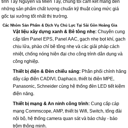
tỉnh Tây Nguyên và Miền Tây, chúng tôi cam kết mang đến
những sản phẩm chất lượng chuẩn kỹ thuật cùng mức giá
gốc tại xưởng tốt nhất thị trường.
Các Nhóm Sản Phẩm & Dịch Vụ Chủ Lực Tại Sài Gòn Hoàng Gia
Vật liệu xây dựng xanh & Bê tông nhẹ:
Chuyên cung
cấp tấm Panel EPS, Panel AAC, gạch nhẹ bọt khí, gạch
chịu lửa, phào chỉ bê tông nhẹ và các giải pháp cách
nhiệt, chống nóng hiện đại cho công trình dân dụng và
công nghiệp.
Thiết bị điện & Đèn chiếu sáng:
Phân phối chính hãng
dây cáp điện CADIVI, Daphaco, thiết bị điện MPE,
Panasonic, Schneider cùng hệ thống đèn LED tiết kiệm
điện năng.
Thiết bị mạng & An ninh công trình:
Cung cấp cáp
mạng Commscope, AMP, thiết bị Wifi, Switch, tổng đài
nội bộ, hệ thống camera quan sát và báo cháy - báo
trộm thông minh.