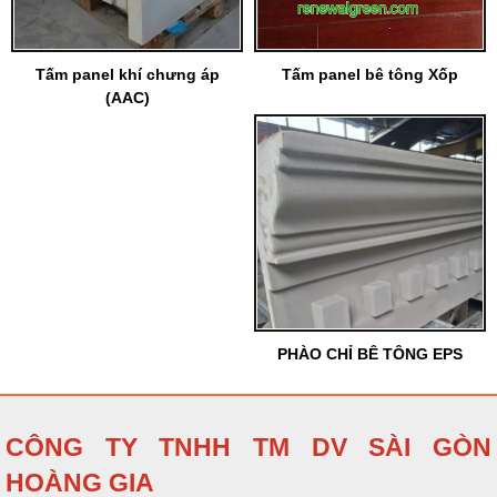
Tấm panel khí chưng áp
Tấm panel bê tông Xốp
(AAC)
PHÀO CHỈ BÊ TÔNG EPS
CÔNG TY TNHH TM DV SÀI GÒN
HOÀNG GIA