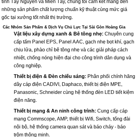
tỉnh Tây Nguyên và Miền Tây, chúng tôi cam kết mang đến
những sản phẩm chất lượng chuẩn kỹ thuật cùng mức giá
gốc tại xưởng tốt nhất thị trường.
Các Nhóm Sản Phẩm & Dịch Vụ Chủ Lực Tại Sài Gòn Hoàng Gia
Vật liệu xây dựng xanh & Bê tông nhẹ:
Chuyên cung
cấp tấm Panel EPS, Panel AAC, gạch nhẹ bọt khí, gạch
chịu lửa, phào chỉ bê tông nhẹ và các giải pháp cách
nhiệt, chống nóng hiện đại cho công trình dân dụng và
công nghiệp.
Thiết bị điện & Đèn chiếu sáng:
Phân phối chính hãng
dây cáp điện CADIVI, Daphaco, thiết bị điện MPE,
Panasonic, Schneider cùng hệ thống đèn LED tiết kiệm
điện năng.
Thiết bị mạng & An ninh công trình:
Cung cấp cáp
mạng Commscope, AMP, thiết bị Wifi, Switch, tổng đài
nội bộ, hệ thống camera quan sát và báo cháy - báo
trộm thông minh.