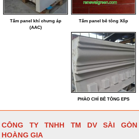
Tấm panel khí chưng áp
Tấm panel bê tông Xốp
(AAC)
PHÀO CHỈ BÊ TÔNG EPS
CÔNG TY TNHH TM DV SÀI GÒN
HOÀNG GIA