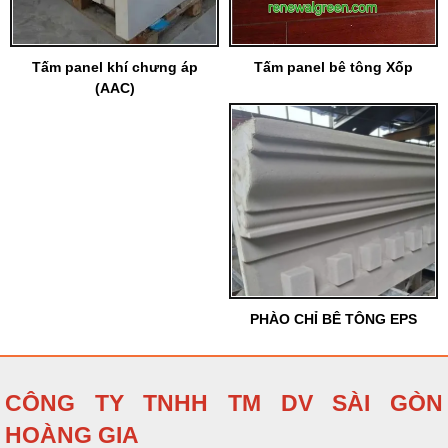
Tấm panel khí chưng áp
Tấm panel bê tông Xốp
(AAC)
PHÀO CHỈ BÊ TÔNG EPS
CÔNG TY TNHH TM DV SÀI GÒN
HOÀNG GIA