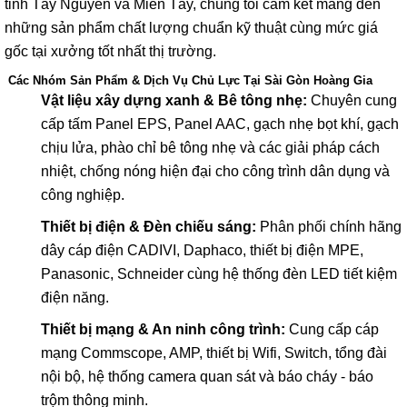
tỉnh Tây Nguyên và Miền Tây, chúng tôi cam kết mang đến
những sản phẩm chất lượng chuẩn kỹ thuật cùng mức giá
gốc tại xưởng tốt nhất thị trường.
Các Nhóm Sản Phẩm & Dịch Vụ Chủ Lực Tại Sài Gòn Hoàng Gia
Vật liệu xây dựng xanh & Bê tông nhẹ:
Chuyên cung
cấp tấm Panel EPS, Panel AAC, gạch nhẹ bọt khí, gạch
chịu lửa, phào chỉ bê tông nhẹ và các giải pháp cách
nhiệt, chống nóng hiện đại cho công trình dân dụng và
công nghiệp.
Thiết bị điện & Đèn chiếu sáng:
Phân phối chính hãng
dây cáp điện CADIVI, Daphaco, thiết bị điện MPE,
Panasonic, Schneider cùng hệ thống đèn LED tiết kiệm
điện năng.
Thiết bị mạng & An ninh công trình:
Cung cấp cáp
mạng Commscope, AMP, thiết bị Wifi, Switch, tổng đài
nội bộ, hệ thống camera quan sát và báo cháy - báo
trộm thông minh.