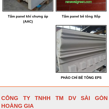
Tấm panel khí chưng áp
Tấm panel bê tông Xốp
(AAC)
PHÀO CHỈ BÊ TÔNG EPS
CÔNG TY TNHH TM DV SÀI GÒN
HOÀNG GIA