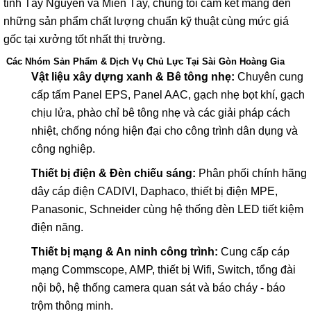
tỉnh Tây Nguyên và Miền Tây, chúng tôi cam kết mang đến
những sản phẩm chất lượng chuẩn kỹ thuật cùng mức giá
gốc tại xưởng tốt nhất thị trường.
Các Nhóm Sản Phẩm & Dịch Vụ Chủ Lực Tại Sài Gòn Hoàng Gia
Vật liệu xây dựng xanh & Bê tông nhẹ:
Chuyên cung
cấp tấm Panel EPS, Panel AAC, gạch nhẹ bọt khí, gạch
chịu lửa, phào chỉ bê tông nhẹ và các giải pháp cách
nhiệt, chống nóng hiện đại cho công trình dân dụng và
công nghiệp.
Thiết bị điện & Đèn chiếu sáng:
Phân phối chính hãng
dây cáp điện CADIVI, Daphaco, thiết bị điện MPE,
Panasonic, Schneider cùng hệ thống đèn LED tiết kiệm
điện năng.
Thiết bị mạng & An ninh công trình:
Cung cấp cáp
mạng Commscope, AMP, thiết bị Wifi, Switch, tổng đài
nội bộ, hệ thống camera quan sát và báo cháy - báo
trộm thông minh.