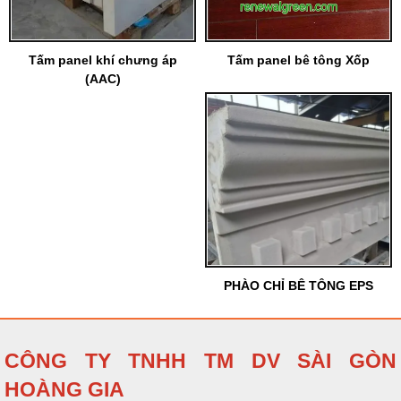
Tấm panel khí chưng áp
Tấm panel bê tông Xốp
(AAC)
PHÀO CHỈ BÊ TÔNG EPS
CÔNG TY TNHH TM DV SÀI GÒN
HOÀNG GIA