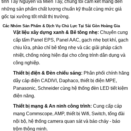
tỉnh Tây Nguyên và Miền Tây, chúng tôi cam kết mang đến
những sản phẩm chất lượng chuẩn kỹ thuật cùng mức giá
gốc tại xưởng tốt nhất thị trường.
Các Nhóm Sản Phẩm & Dịch Vụ Chủ Lực Tại Sài Gòn Hoàng Gia
Vật liệu xây dựng xanh & Bê tông nhẹ:
Chuyên cung
cấp tấm Panel EPS, Panel AAC, gạch nhẹ bọt khí, gạch
chịu lửa, phào chỉ bê tông nhẹ và các giải pháp cách
nhiệt, chống nóng hiện đại cho công trình dân dụng và
công nghiệp.
Thiết bị điện & Đèn chiếu sáng:
Phân phối chính hãng
dây cáp điện CADIVI, Daphaco, thiết bị điện MPE,
Panasonic, Schneider cùng hệ thống đèn LED tiết kiệm
điện năng.
Thiết bị mạng & An ninh công trình:
Cung cấp cáp
mạng Commscope, AMP, thiết bị Wifi, Switch, tổng đài
nội bộ, hệ thống camera quan sát và báo cháy - báo
trộm thông minh.