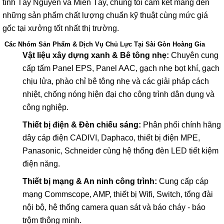
tỉnh Tây Nguyên và Miền Tây, chúng tôi cam kết mang đến
những sản phẩm chất lượng chuẩn kỹ thuật cùng mức giá
gốc tại xưởng tốt nhất thị trường.
Các Nhóm Sản Phẩm & Dịch Vụ Chủ Lực Tại Sài Gòn Hoàng Gia
Vật liệu xây dựng xanh & Bê tông nhẹ:
Chuyên cung
cấp tấm Panel EPS, Panel AAC, gạch nhẹ bọt khí, gạch
chịu lửa, phào chỉ bê tông nhẹ và các giải pháp cách
nhiệt, chống nóng hiện đại cho công trình dân dụng và
công nghiệp.
Thiết bị điện & Đèn chiếu sáng:
Phân phối chính hãng
dây cáp điện CADIVI, Daphaco, thiết bị điện MPE,
Panasonic, Schneider cùng hệ thống đèn LED tiết kiệm
điện năng.
Thiết bị mạng & An ninh công trình:
Cung cấp cáp
mạng Commscope, AMP, thiết bị Wifi, Switch, tổng đài
nội bộ, hệ thống camera quan sát và báo cháy - báo
trộm thông minh.