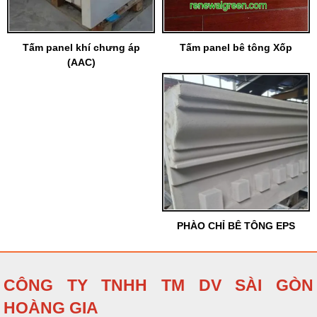
Tấm panel khí chưng áp
Tấm panel bê tông Xốp
(AAC)
PHÀO CHỈ BÊ TÔNG EPS
CÔNG TY TNHH TM DV SÀI GÒN
HOÀNG GIA