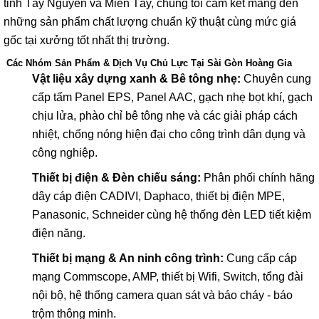
tỉnh Tây Nguyên và Miền Tây, chúng tôi cam kết mang đến
những sản phẩm chất lượng chuẩn kỹ thuật cùng mức giá
gốc tại xưởng tốt nhất thị trường.
Các Nhóm Sản Phẩm & Dịch Vụ Chủ Lực Tại Sài Gòn Hoàng Gia
Vật liệu xây dựng xanh & Bê tông nhẹ:
Chuyên cung
cấp tấm Panel EPS, Panel AAC, gạch nhẹ bọt khí, gạch
chịu lửa, phào chỉ bê tông nhẹ và các giải pháp cách
nhiệt, chống nóng hiện đại cho công trình dân dụng và
công nghiệp.
Thiết bị điện & Đèn chiếu sáng:
Phân phối chính hãng
dây cáp điện CADIVI, Daphaco, thiết bị điện MPE,
Panasonic, Schneider cùng hệ thống đèn LED tiết kiệm
điện năng.
Thiết bị mạng & An ninh công trình:
Cung cấp cáp
mạng Commscope, AMP, thiết bị Wifi, Switch, tổng đài
nội bộ, hệ thống camera quan sát và báo cháy - báo
trộm thông minh.