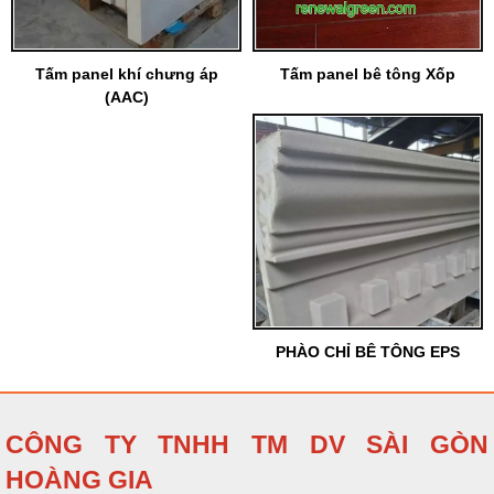
Tấm panel khí chưng áp
Tấm panel bê tông Xốp
(AAC)
PHÀO CHỈ BÊ TÔNG EPS
CÔNG TY TNHH TM DV SÀI GÒN
HOÀNG GIA