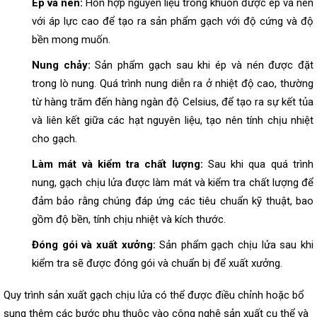
Ép và nén:
Hỗn hợp nguyên liệu trong khuôn được ép và nén
với áp lực cao để tạo ra sản phẩm gạch với độ cứng và độ
bền mong muốn.
Nung chảy:
Sản phẩm gạch sau khi ép và nén được đặt
trong lò nung. Quá trình nung diễn ra ở nhiệt độ cao, thường
từ hàng trăm đến hàng ngàn độ Celsius, để tạo ra sự kết tủa
và liên kết giữa các hạt nguyên liệu, tạo nên tính chịu nhiệt
cho gạch.
Làm mát và kiểm tra chất lượng:
Sau khi qua quá trình
nung, gạch chịu lửa được làm mát và kiểm tra chất lượng để
đảm bảo rằng chúng đáp ứng các tiêu chuẩn kỹ thuật, bao
gồm độ bền, tính chịu nhiệt và kích thước.
Đóng gói và xuất xưởng:
Sản phẩm gạch chịu lửa sau khi
kiểm tra sẽ được đóng gói và chuẩn bị để xuất xưởng.
Quy trình sản xuất gạch chịu lửa có thể được điều chỉnh hoặc bổ
sung thêm các bước phụ thuộc vào công nghệ sản xuất cụ thể và