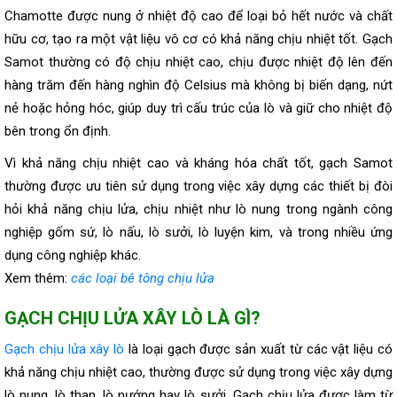
Chamotte được nung ở nhiệt độ cao để loại bỏ hết nước và chất
hữu cơ, tạo ra một vật liệu vô cơ có khả năng chịu nhiệt tốt. Gạch
Samot thường có độ chịu nhiệt cao, chịu được nhiệt độ lên đến
hàng trăm đến hàng nghìn độ Celsius mà không bị biến dạng, nứt
nẻ hoặc hỏng hóc, giúp duy trì cấu trúc của lò và giữ cho nhiệt độ
bên trong ổn định.
Vì khả năng chịu nhiệt cao và kháng hóa chất tốt, gạch Samot
thường được ưu tiên sử dụng trong việc xây dựng các thiết bị đòi
hỏi khả năng chịu lửa, chịu nhiệt như lò nung trong ngành công
nghiệp gốm sứ, lò nấu, lò sưởi, lò luyện kim, và trong nhiều ứng
dụng công nghiệp khác.
Xem thêm:
các loại bê tông chịu lửa
GẠCH CHỊU LỬA XÂY LÒ LÀ GÌ?
Gạch chịu lửa xây lò
là loại gạch được sản xuất từ các vật liệu có
khả năng chịu nhiệt cao, thường được sử dụng trong việc xây dựng
lò nung, lò than, lò nướng hay lò sưởi. Gạch chịu lửa được làm từ