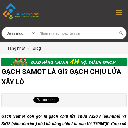
Trang nhất
Blog
GẠCH SAMOT LÀ GÌ? GẠCH CHỊU LỬA
XÂY LÒ
Gạch Samot còn gọi là gạch chịu lửa chứa Al2O3 (alumina) và
SiO2 (silic dioxide) có khả nắng chịu lửa cao tới 1700độC được sử