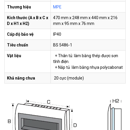
M5-
Tủ điện âm tường Uten
712.000 VND
A110T
10 module M5-A110T
890.000 VND
Thương hiệu
MPE
Kích thước (A x B x C x
470 mm x 248 mm x 440 mm x 216
M5-
Tủ điện âm tường Uten
600.000 VND
D x H1 x H2)
mm x 95 mm x 76 mm
A107T
7 module M5-A107T
750.000 VND
Cấp độ bảo vệ
IP40
E4FC-
Tủ điện âm tường Sino
Tiêu chuẩn
BS 5486-1
620.000 VND
14/18
E4FC 14 - 18 Module
Vật liệu
+ Thân tủ: làm bằng thép được sơn
tĩnh điện.
SINO-
Tủ điện âm tường Sino
239.400 VND
+ Nắp tủ làm bằng nhựa polycabonat
E4FC-
E4FC 8 - 12 Module
266.000 VND
8-12
Khả năng chưa
20 cực (module)