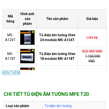
Hình ảnh
Mã
sản
Tên sản phẩm
Giá bán
hàng
phẩm
M5-
Tủ điện âm tường Uten
Liên hệ
A124T
24 module M5-A124T
920.000 VND
M5-
Tủ điện âm tường Uten
1.150.000
A118T
18 module M5-A118T
VND
M5-
Tủ điện âm tường Uten
796.000 VND
XEM THÊM
A115T
15 module M5-A115T
995.000 VND
M5-
Tủ điện âm tường Uten
784.000 VND
CHI TIẾT TỦ ĐIỆN ÂM TƯỜNG MPE T20
A112T
12 module M5-A112T
980.000 VND
Loại sản phẩm
Tủ điện âm tường