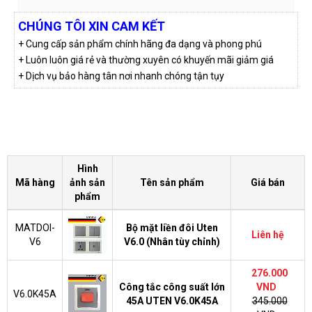
CHÚNG TÔI XIN CAM KẾT
+ Cung cấp sản phẩm chính hãng đa dạng và phong phú
+ Luôn luôn giá rẻ và thường xuyên có khuyến mãi giảm giá
+ Dịch vụ bảo hàng tân nơi nhanh chóng tận tụy
Hình
Mã hàng
ảnh sản
Tên sản phẩm
Giá bán
phẩm
MATDOI-
Bộ mặt liền đôi Uten
Liên hệ
V6
V6.0 (Nhân tùy chỉnh)
276.000
Công tắc công suất lớn
VND
V6.0K45A
45A UTEN V6.0K45A
345.000