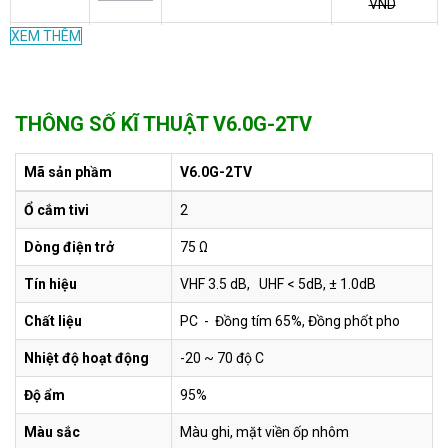
VND
XEM THÊM
V6.0G-
Công tắc thẻ từ 30A
Liên hệ
1D/J
UTEN V6.0G-1D/J
THÔNG SỐ KĨ THUẬT V6.0G-2TV
V6.0G-
Công tắc cảm biến co
399.000
1DH
thể UTEN V6.0G-1DH
VND
Mã sản phầm
V6.0G-2TV
V6.0G-
Chiết áp quạt UTEN
246.000
Ổ cắm tivi
2
1DS
V6.0G-1DS
VND
Dòng điện trở
75 Ω
V6.0G-
Chiết áp đèn UTEN
246.000
Tín hiệu
1DG
VHF 3.5 dB, UHF < 5dB, ± 1.0dB
V6.0G-1DG
VND
Chất liệu
PC - Đồng tím 65%, Đồng phốt pho
Bộ ổ cắm mạng- ổ cắm
V6.0-
242.000
thoại UTEN V6.0-
Nhiệt độ hoạt động
-20 ~ 70 độ C
TELPC
VND
TELPC
Độ ẩm
95%
V6.0-
Bộ ổ cắm ti vi - ổ cắm
242.000
Màu sắc
Màu ghi, mặt viền ốp nhôm
TVPC
thoại UTEN V6.0-TVPC
VND