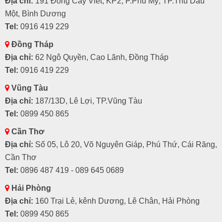
Địa chỉ:
191 Đồng Cây Viết, KP2, P.Phú Mỹ, TP.Thủ Dầu
Một, Bình Dương
Tel:
0916 419 229
Đồng Tháp
Địa chỉ:
62 Ngô Quyền, Cao Lãnh, Đồng Tháp
Tel:
0916 419 229
Vũng Tàu
Địa chỉ:
187/13D, Lê Lợi, TP.Vũng Tàu
Tel:
0899 450 865
Cần Thơ
Địa chỉ:
Số 05, Lô 20, Võ Nguyên Giáp, Phú Thứ, Cái Răng,
Cần Thơ
Tel:
0896 487 419 - 089 645 0689
Hải Phòng
Địa chỉ:
160 Trại Lẻ, kênh Dương, Lê Chân, Hải Phòng
Tel:
0899 450 865