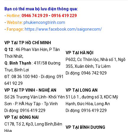
Bạn có thể mua bộ lưu điện thông qua:
-
Hotline
:
0946 74 29 29
-
0916 419 229
-
Website
:
phukiencongtrinh.com
-
Fanpage
:
https://www.facebook.com/saigonecom/
VP TẠI TP HỒ CHÍ MINH
Q 12
: 46 Phan Văn Hớn, P Tân
VP TẠI HÀ NỘI
Thới Nhất,
P602, Cc Thôn lộc, Nhà số 1, Ngõ
Q. Bình Thạn
h
: 41F/58 Đường
355, Xuân Đỉnh, Từ Liêm
Trục, Bình Lợi
Di động: 0946 742 929
ĐT: 08 36 100 940 - Di động: 091
641 92 29
VP TẠI TP VINH - NGHỆ AN
VP TẠI LONG AN
Số 26 Trương Văn Lĩnh- Khối Yên
51 Lô 1 , đường số 3, KDC Mỹ
Sơn - P. HÀ Huy Tập - Tp.Vinh
Hạnh, Đức Hòa, Long An
Di động: 0916 419 229
Di động: 0916 419 229
VP TẠI ĐỒNG NAI
C178, Tổ 2, Kp3, Long Bình,Biên
VP TẠI BÌNH DƯƠNG
Hòa