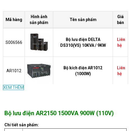
Hình ảnh
Giá
Mã hàng
Tên sản phẩm
sản phẩm
bán
Bộ lưu điện DELTA
Liên
S006566
DS310(VS) 10KVA / 9KW
hệ
Bộ kích điện AR1012
Liên
AR1012
(1000W)
hệ
XEM THÊM
Liên
AR0612
Bộ kích điện AR0612 (600W)
hệ
Bộ lưu điện AR2150 1500VA 900W (110V)
Bộ lưu điện AR2200(2000VA)
Liên
Chi tiết sản phẩm:
AR2200
1200W
hệ