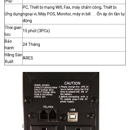
(Kg):
PC, Thiết bị mạng Wifi, Fax, máy chấm công, Thiết bị
Ứng dụng
ngoại vi, Máy POS, Monitor, máy in bill . . . Ổn áp ốn tần tự
động
Thời gian
15 phút (3PCs)
lưu
Bảo
24 Tháng
hành:
Hãng Sản
ARES
Xuất: