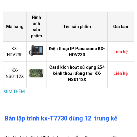
Hình
ảnh
Mã hàng
Tên sản phẩm
Giá bán
sản
phẩm
KX-
Điện thoại IP Panasonic KX-
Liên hệ
HDV230
HDV230
Card kích hoạt sử dụng 254
KX-
kênh thoại đồng thời KX-
Liên hệ
NS0112X
NS0112X
Khung chính KX-NSX1000
XEM THÊM
KX-
hỗ trợ tối đa 1000 máy
Liên hệ
NSX1000
nhánh
KX-
Khung chính tổng đài KX-
Bàn lập trình kx-T7730 dùng 12 trung kế
Liên hệ
NS1000
NS1000
Card mở rộng 4 trung kế