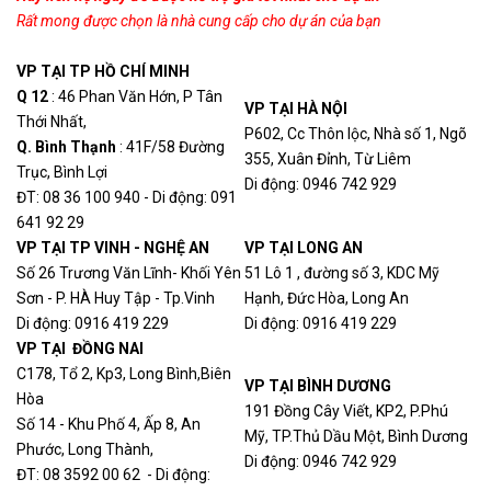
Rất mong được chọn là nhà cung cấp cho dự án của bạn
VP TẠI TP HỒ CHÍ MINH
Q 12
: 46 Phan Văn Hớn, P Tân
VP TẠI HÀ NỘI
Thới Nhất,
P602, Cc Thôn lộc, Nhà số 1, Ngõ
Q. Bình Thạn
h
: 41F/58 Đường
355, Xuân Đỉnh, Từ Liêm
Trục, Bình Lợi
Di động: 0946 742 929
ĐT: 08 36 100 940 - Di động: 091
641 92 29
VP TẠI TP VINH - NGHỆ AN
VP TẠI LONG AN
Số 26 Trương Văn Lĩnh- Khối Yên
51 Lô 1 , đường số 3, KDC Mỹ
Sơn - P. HÀ Huy Tập - Tp.Vinh
Hạnh, Đức Hòa, Long An
Di động: 0916 419 229
Di động: 0916 419 229
VP TẠI ĐỒNG NAI
C178, Tổ 2, Kp3, Long Bình,Biên
VP TẠI BÌNH DƯƠNG
Hòa
191 Đồng Cây Viết, KP2, P.Phú
Số 14 - Khu Phố 4, Ấp 8, An
Mỹ, TP.Thủ Dầu Một, Bình Dương
Phước, Long Thành,
Di động: 0946 742 929
ĐT: 08 3592 00 62 - Di động: