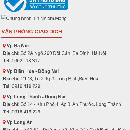
VĂN PHÒNG GIAO DỊCH
Vp Hà Nội
Địa chỉ:
Số 2A Ngõ 260 Đội Cấn, Ba Đình, Hà Nội
Tel:
0902.118.317
Vp Biên Hòa - Đồng Nai
Địa chỉ:
C178, Tổ 2, Kp3, Long Bình,Biên Hòa
Tel:
0916 419 229
Vp Long Thành - Đồng Nai
Địa chỉ:
Số 14 - Khu Phố 4, Ấp 8, An Phước, Long Thành
Tel:
0916 419 229
Vp Long An
Địa chỉ:
Lô A1-51 , Đường số 3, Khu Dân Cư Mỹ Hạnh, Đức