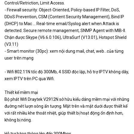
Control/Retriction, Limit Access.
- Firewall security: Object-Oriented, Policy-based IP Filter, DoS,
DDoS Prevention, CSM (Content Security Management), Bind IP
(DHCP) to Mac … Real-time email/Syslog alert when Attack is
detected. Secure remote management, SNMP Agent with MIB-II.
Chặn được Skype (V6.6.0.106), UltraSurf (V13.01), Hotspot Shield
(V3.11)
- Smart monitor (30pc): xem nội dung mail, chat, web…của từng
user trên mạng
- Wifi 802.11N tốc độ 300Mb, 4 SSID độc lập, hỗ trợ IPTV không dây,
xem IPTV trên PC qua Wifi.
Thiết kế mềm mại
Bộ phát Wifi Draytek V2912N sở hữu kiểu dáng mềm mại với những
đường nét lượn sóng ấn tượng. Mặt trên và mặt dưới được thiết kế
với rất nhiều khe thoát nhiệt, giúp thiết bị hoạt động ổn định hơn,
không bị nóng.
Hỗ trợ băng thông lên đến 300Mbps