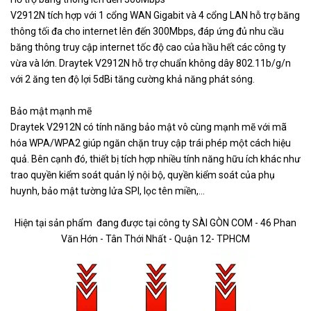
V2912N tích hợp với 1 cổng WAN Gigabit và 4 cổng LAN hỗ trợ băng
thông tối đa cho internet lên đến 300Mbps, đáp ứng đủ nhu cầu
băng thông truy cập internet tốc độ cao của hầu hết các công ty
vừa và lớn. Draytek V2912N hỗ trợ chuẩn không dây 802.11b/g/n
với 2 ăng ten độ lợi 5dBi tăng cường khả năng phát sóng.
Bảo mật mạnh mẽ
Draytek V2912N có tính năng bảo mật vô cùng mạnh mẽ với mã
hóa WPA/WPA2 giúp ngăn chặn truy cập trái phép một cách hiệu
quả. Bên cạnh đó, thiết bị tích hợp nhiều tính năng hữu ích khác như
trao quyền kiểm soát quản lý nội bộ, quyền kiểm soát của phụ
huynh, bảo mật tường lửa SPI, lọc tên miền,...
Hiện tại sản phẩm
đang được tại công ty SÀI GÒN COM - 46 Phan
Văn Hớn - Tân Thới Nhất - Quận 12- TPHCM