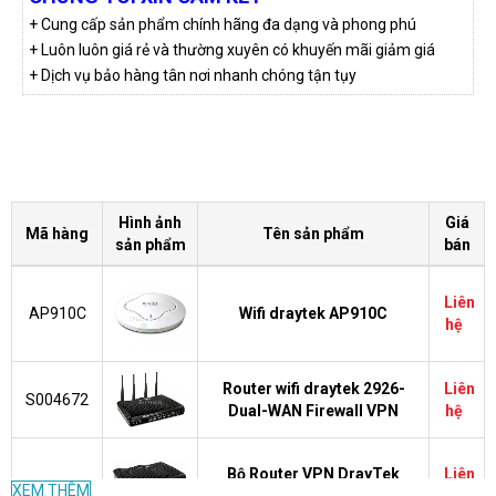
+ Cung cấp sản phẩm chính hãng đa dạng và phong phú
+ Luôn luôn giá rẻ và thường xuyên có khuyến mãi giảm giá
+ Dịch vụ bảo hàng tân nơi nhanh chóng tận tụy
Hình ảnh
Giá
Mã hàng
Tên sản phẩm
sản phẩm
bán
Liên
AP910C
Wifi draytek AP910C
hệ
Router wifi draytek 2926-
Liên
S004672
Dual-WAN Firewall VPN
hệ
Bộ Router VPN DrayTek
Liên
Vigor2925
XEM THÊM
Vigor2925
hệ