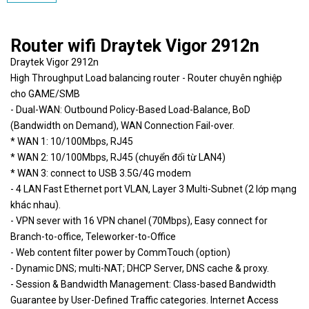
Router wifi Draytek Vigor 2912n
Draytek Vigor 2912n
High Throughput Load balancing router - Router chuyên nghiệp
cho GAME/SMB
- Dual-WAN: Outbound Policy-Based Load-Balance, BoD
(Bandwidth on Demand), WAN Connection Fail-over.
* WAN 1: 10/100Mbps, RJ45
* WAN 2: 10/100Mbps, RJ45 (chuyển đổi từ LAN4)
* WAN 3: connect to USB 3.5G/4G modem
- 4 LAN Fast Ethernet port VLAN, Layer 3 Multi-Subnet (2 lớp mạng
khác nhau).
- VPN sever with 16 VPN chanel (70Mbps), Easy connect for
Branch-to-office, Teleworker-to-Office
- Web content filter power by CommTouch (option)
- Dynamic DNS; multi-NAT; DHCP Server, DNS cache & proxy.
- Session & Bandwidth Management: Class-based Bandwidth
Guarantee by User-Defined Traffic categories. Internet Access