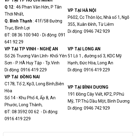
Ominsu 10A-250V
hệ
Q 12
: 46 Phan Văn Hớn, P Tân
VP TẠI HÀ NỘI
Thới Nhất,
Liên
P602, Cc Thôn lộc, Nhà số 1, Ngõ
S006140
ổ cắm 3 port Điện quang
Q. Bình Thạn
h
: 41F/58 Đường
hệ
355, Xuân Đỉnh, Từ Liêm
Trục, Bình Lợi
Di động: 0946 742 929
Liên
ĐT: 08 36 100 940 - Di động: 091
S005448
Ổ cắm điện 3 hai chấu
hệ
641 92 29
VP TẠI TP VINH - NGHỆ AN
VP TẠI LONG AN
Ổ cắm 3 chấu âm- xiết ốc -
11.200
Số 26 Trương Văn Lĩnh- Khối Yên
PC2-5104
51 Lô 1 , đường số 3, KDC Mỹ
3 pin Socket
VND
Sơn - P. HÀ Huy Tập - Tp.Vinh
Hạnh, Đức Hòa, Long An
Di động: 0916 419 229
Di động: 0916 419 229
VP TẠI ĐỒNG NAI
C178, Tổ 2, Kp3, Long Bình,Biên
VP TẠI BÌNH DƯƠNG
Hòa
191 Đồng Cây Viết, KP2, P.Phú
Số 14 - Khu Phố 4, Ấp 8, An
Mỹ, TP.Thủ Dầu Một, Bình Dương
Phước, Long Thành,
Di động: 0946 742 929
ĐT: 08 3592 00 62 - Di động:
0916 419 229