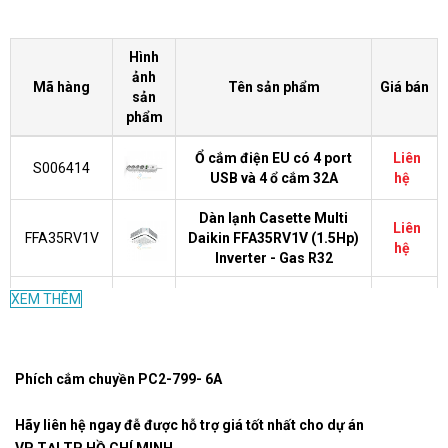
Hình
ảnh
Mã hàng
Tên sản phẩm
Giá bán
sản
phẩm
Ổ cắm điện EU có 4 port
Liên
S006414
USB và 4 ổ cắm 32A
hệ
Dàn lạnh Casette Multi
Liên
FFA35RV1V
Daikin FFA35RV1V (1.5Hp)
hệ
Inverter - Gas R32
Máy lạnh Daikin công suất
Liên
XEM THÊM
FTC50NV1V
2HP FTC50NV1V
hệ
Máy lạnh Daikin công suất
Liên
FTV35BXV1V
Phích cắm chuyền PC2-799- 6A
1,5HP FTV35BXV1V
hệ
Hãy liên hệ ngay đễ được hỗ trợ giá tốt nhất cho dự án
Phích cắm chống vỡ
Liên
S006141
VP TẠI TP HỒ CHÍ MINH