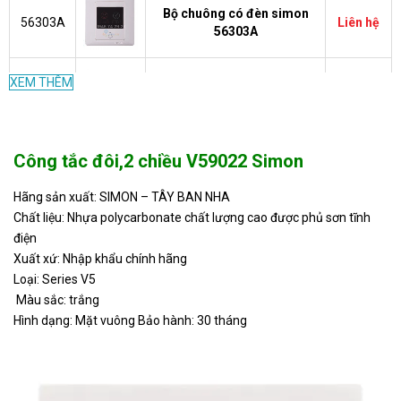
Bộ chuông có đèn simon
56303A
Liên hệ
56303A
XEM THÊM
Bộ chuông có dây simon
45002
Liên hệ
45002 dùng điện AC 220V
SMB65-
Attomat 1p 10A, dòng cắt
578.000
Công tắc đôi,2 chiều V59022 Simon
63C10
6kA SMB65-63C10
VND
Hãng sản xuất: SIMON – TÂY BAN NHA
Chất liệu: Nhựa polycarbonate chất lượng cao được phủ sơn tĩnh
SMB65-
Attomat 1p 16A, dòng cắt
578.000
điện
63C16
6kA SMB65-63C16
VND
Xuất xứ: Nhập khẩu chính hãng
Loại: Series V5
Attomat 1p 20A, dòng cắt
Màu sắc: trắng
S004919
Liên hệ
6kA SMB65-63C20
Hình dạng: Mặt vuông Bảo hành: 30 tháng
SMB65-
Attomat 1p 25A, dòng cắt
578.000
63C25
6kA SMB65-63C25
VND