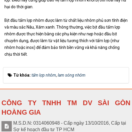
S008017
nhôm lam sóng nhôm
hệ
hại do thời gian.
Bịt đầu tấm lợp nhôm được làm từ chất liệu nhôm phủ sơn tĩnh điện
Tấm lợp nhôm 2 lớp có PU
Liên
S008016
chống nóng (lam sóng nhôm)
hệ
và màu sắc Nâu, Xám xanh. Thông thường, việc bịt đầu tấm lợp
nhôm được thực hiện bằng các phụ kiện như nẹp hoặc đầu bịt
chuyên dụng, được làm từ vật liệu tương thích với tấm lợp (như
Tấm lợp nhôm 2 lớp rỗng (lam
Liên
S008015
nhôm hoặc inox) để đảm bảo tính bền vững và khả năng chống
sóng nhôm m phủ sơn tĩnh điện)
hệ
chịu thời tiết.
Từ khóa:
tấm lợp nhôm
,
lam sóng nhôm
CÔNG TY TNHH TM DV SÀI GÒN
HOÀNG GIA
M.S.D.N: 0314060948 - Cấp ngày 13/10/2016, Cấp tại
Sợ kế hoạch đầu tư TP HCM