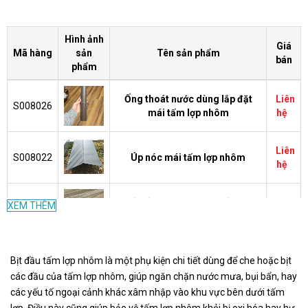
Hình ảnh
Giá
Mã hàng
sản
Tên sản phẩm
bán
phẩm
Ống thoát nước dùng lắp đặt
Liên
S008026
mái tấm lợp nhôm
hệ
Liên
S008022
Úp nóc mái tấm lợp nhôm
hệ
Nối tấm phụ kiện cho tấm lợp
Liên
XEM THÊM
S008021
nhôm
hệ
Nẹp kết thúc phụ kiện cho tấm
Liên
Bịt đầu tấm lợp nhôm là một phụ kiện chi tiết dùng để che hoặc bịt
S008018
lợp nhôm
hệ
các đầu của tấm lợp nhôm, giúp ngăn chặn nước mưa, bụi bẩn, hay
các yếu tố ngoại cảnh khác xâm nhập vào khu vực bên dưới tấm
Nẹp bắt đầu phụ kiện tấm lợp
Liên
lợp. Điều này cũng giúp bảo vệ tấm lợp nhôm khỏi bị oxi hóa hay hư