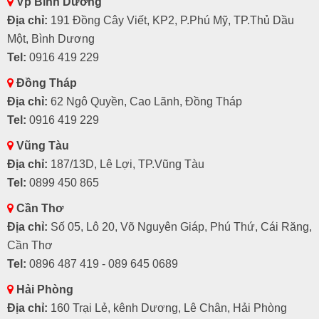
Vp Bình Dương
Địa chỉ:
191 Đồng Cây Viết, KP2, P.Phú Mỹ, TP.Thủ Dầu
Một, Bình Dương
Tel:
0916 419 229
Đồng Tháp
Địa chỉ:
62 Ngô Quyền, Cao Lãnh, Đồng Tháp
Tel:
0916 419 229
Vũng Tàu
Địa chỉ:
187/13D, Lê Lợi, TP.Vũng Tàu
Tel:
0899 450 865
Cần Thơ
Địa chỉ:
Số 05, Lô 20, Võ Nguyên Giáp, Phú Thứ, Cái Răng,
Cần Thơ
Tel:
0896 487 419 - 089 645 0689
Hải Phòng
Địa chỉ:
160 Trại Lẻ, kênh Dương, Lê Chân, Hải Phòng