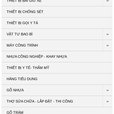
THIẾT BỊ BÃI GIỮ XE
THIẾT BỊ CHỐNG SÉT
THIẾT BỊ GỌI Y TÁ
VẬT TƯ BAO BÌ
MÁY CÔNG TRÌNH
NHỰA CÔNG NGHIỆP - KHAY NHỰA
THIẾT BỊ Y TẾ- THẨM MỸ
HÀNG TIÊU DUNG
GỖ NHỰA
THỢ SỬA CHỮA - LẮP ĐẶT - THI CÔNG
GỖ TRÀM