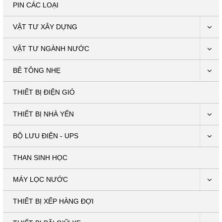
PIN CÁC LOẠI
VẬT TƯ XÂY DỰNG
VẬT TƯ NGÀNH NƯỚC
BÊ TÔNG NHẸ
THIẾT BỊ ĐIỆN GIÓ
THIẾT BỊ NHÀ YẾN
BỘ LƯU ĐIỆN - UPS
THAN SINH HỌC
MÁY LỌC NƯỚC
THIẾT BỊ XẾP HÀNG ĐỢI