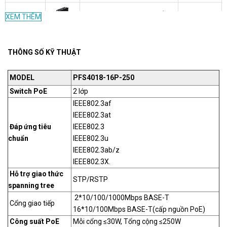
PFS3106-
Switch Poe DAHUA 4 cổng
XEM THÊM
Liên hệ
4P-60
PFS3106-4P-60
PFS3009-
Switch Poe DAHUA
THÔNG SỐ KỸ THUẬT
Liên hệ
8ET-96
PFS3009-8ET-96 - 8 Port
MODEL
PFS4018-16P-250
PFS3024-
Switch DAHUA 24 Port
Liên hệ
Switch PoE
2 lớp
24GT
PFS3024-24GT
IEEE802.3af
IEEE802.3at
PFS3016-
Switch Poe DUHUA 16
Liên hệ
Đáp ứng tiêu
IEEE802.3
16GT
Port
chuẩn
IEEE802.3u
IEEE802.3ab/z
PFS3008-
Switch Poe DAHUA 8 Port
Liên hệ
IEEE802.3X.
8GT
PFS3008-8GT
Hỗ trợ giao thức
STP/RSTP
spanning tree
PFS3005-
Switch Poe DAHUA 5 Port
940.000
5GT
PFS3005-5GT
VND
2*10/100/1000Mbps BASE-T
Cổng giao tiếp
16*10/100Mbps BASE-T(cấp nguồn PoE)
Công suất PoE
Mỗi cổng ≤30W, Tổng cộng ≤250W