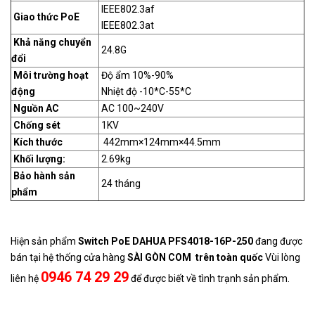
IEEE802.3af
Giao thức PoE
IEEE802.3at
Khả năng chuyển
24.8G
đổi
Môi trường hoạt
Độ ẩm 10%-90%
động
Nhiệt độ -10*C-55*C
Nguồn AC
AC 100~240V
Chống sét
1KV
Kích thước
442mm×124mm×44.5mm
Khối lượng:
2.69kg
Bảo hành sản
24 tháng
phẩm
Hiện sản phẩm
Switch PoE DAHUA PFS4018-16P-250
đang được
bán tại hệ thống cửa hàng
SÀI GÒN COM trên toàn quốc
Vùi lòng
0946 74 29 29
liên hệ
để được biết về tình trạnh sản phẩm.