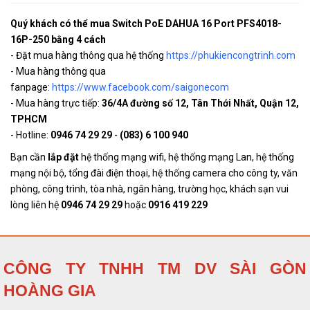
Quý khách có thể mua Switch PoE DAHUA 16 Port PFS4018-
16P-250 bằng 4 cách
- Đặt mua hàng thông qua hệ thống
https://phukiencongtrinh.com
- Mua hàng thông qua
fanpage:
https://www.facebook.com/saigonecom
- Mua hàng trực tiếp:
36/4A đường số 12, Tân Thới Nhất, Quận 12,
TPHCM
- Hotline:
0946 74 29 29
-
(083) 6 100 940
Bạn cần
lắp đặt
hệ thống mạng wifi, hệ thống mạng Lan, hệ thống
mạng nội bộ, tổng đài điện thoại, hệ thống camera cho công ty, văn
phòng, công trình, tòa nhà, ngân hàng, trường học, khách sạn vui
lòng liên hệ
0946 74 29 29
hoặc
0916 419 229
CÔNG TY TNHH TM DV SÀI GÒN
HOÀNG GIA