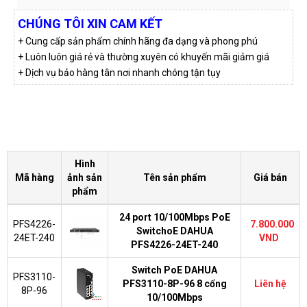
CHÚNG TÔI XIN CAM KẾT
+ Cung cấp sản phẩm chính hãng đa dạng và phong phú
+ Luôn luôn giá rẻ và thường xuyên có khuyến mãi giảm giá
+ Dịch vụ bảo hàng tân nơi nhanh chóng tận tụy
Hình
Mã hàng
ảnh sản
Tên sản phẩm
Giá bán
phẩm
24 port 10/100Mbps PoE
PFS4226-
7.800.000
SwitchoE DAHUA
24ET-240
VND
PFS4226-24ET-240
Switch PoE DAHUA
PFS3110-
PFS3110-8P-96 8 cổng
Liên hệ
8P-96
10/100Mbps