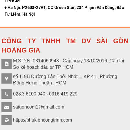
TPHCM
C2960L-
Ethernet ports + 2 SFP Gigabit
hệ
+ Hà Nội: P2603-27A1, CC Green Star, 234 Phạm Văn Đồng, Bắc
8PS-LL
ports
Tư Liêm, Hà Nội
CÔNG TY TNHH TM DV SÀI GÒN
HOÀNG GIA
M.S.D.N: 0314060948 - Cấp ngày 13/10/2016, Cấp tại
Sợ kế hoạch đầu tư TP HCM
số 119B Đường Tân Thới Nhất 1, KP 41 , Phường
Đông Hưng Thuận , HCM
028.3 6100 940 - 0916 419 229
saigoncom1@gmail.com
https://phukiencongtrinh.com