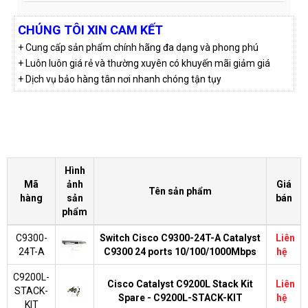
CHÚNG TÔI XIN CAM KẾT
+ Cung cấp sản phẩm chính hãng đa dạng và phong phú
+ Luôn luôn giá rẻ và thường xuyên có khuyến mãi giảm giá
+ Dịch vụ bảo hàng tân nơi nhanh chóng tận tụy
Hình
Mã
ảnh
Giá
Tên sản phẩm
hàng
sản
bán
phẩm
C9300-
Switch Cisco C9300-24T-A Catalyst
Liên
24T-A
C9300 24 ports 10/100/1000Mbps
hệ
C9200L-
Cisco Catalyst C9200L Stack Kit
Liên
STACK-
Spare - C9200L-STACK-KIT
hệ
KIT