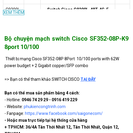
C9200L-
Switch Cisco C9200L-48T-4G-E
XEM THÊM
Liên
48T-4G-
Catalyst 9200L 48-port Data 4x1G
hệ
E
uplink ( chưa bao gồm tùy chọn )
C9200L-
witch Cisco C9200L-24T-4G-E
Liên
Bộ chuyện mạch switch Cisco SF352-08P-K9
24T-4G-
Catalyst 9200L 24-port Data 4x1G
hệ
E
uplink ( chưa bao gồm tùy chọn )
8port 10/100
WS-
Switch Cisco WS-C2960L-24TS-AP
Thiết bị mạng Cisco SF352-08P 8Port 10/100 ports with 62W
C2960L-
Liên
Catalyst 2960L 24 port GigE, 4 x 1G
power budget + 2 Gigabit copper/SFP combo
24TS-
hệ
SFP, LAN Lite
AP
=> Bạn có thể tham khảo SWITCH CISCO
TẠI ĐÂY
WS-
Switch cisco Catalyst 2960L 16
Liên
C2960L-
Bạn có thể mua sản phẩm bằng 4 cách:
port GigE, 2 x 1G SFP, LAN Lite
hệ
16TS-LL
- Hotline:
0946 74 29 29 - 0916 419 229
- Website:
phukiencongtrinh.com
SG350-
Switch quang Cisco SG350-10SFP-
Liên
10SFP-
K9 8 port 10/100/1000Mbps + 2
- Fanpage:
https://www.facebook.com/saigonecom/
hệ
K9-EU
Gigabit copper/SFP
- Hoặc mua trực tiếp tại hệ thống cửa hàng
+ TPHCM: 36/4A Tân Thới Nhất 12, Tân Thới Nhất, Quận 12,
WS-
Switch Cisco 8 port 10/100/1000
Liên