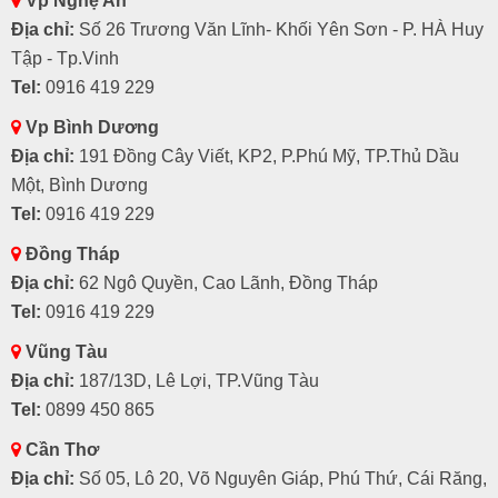
Vp Nghệ An
Địa chỉ:
Số 26 Trương Văn Lĩnh- Khối Yên Sơn - P. HÀ Huy
Tập - Tp.Vinh
Tel:
0916 419 229
Vp Bình Dương
Địa chỉ:
191 Đồng Cây Viết, KP2, P.Phú Mỹ, TP.Thủ Dầu
Một, Bình Dương
Tel:
0916 419 229
Đồng Tháp
Địa chỉ:
62 Ngô Quyền, Cao Lãnh, Đồng Tháp
Tel:
0916 419 229
Vũng Tàu
Địa chỉ:
187/13D, Lê Lợi, TP.Vũng Tàu
Tel:
0899 450 865
Cần Thơ
Địa chỉ:
Số 05, Lô 20, Võ Nguyên Giáp, Phú Thứ, Cái Răng,