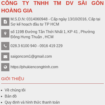
CÔNG TY TNHH TM DV SÀI GÒN
HOÀNG GIA
Liên
NGOI3T
Ngói chạc 3 chữ T
M.S.D.N: 0314060948 - Cấp ngày 13/10/2016, Cấp tại
hệ
Sợ kế hoạch đầu tư TP HCM
số 119B Đường Tân Thới Nhất 1, KP 41 , Phường
Đông Hưng Thuận , HCM
Liên
NGOIRIA-KHV
Ngói rìa sơn nano 3D
hệ
028.3 6100 940 - 0916 419 229
saigoncom1@gmail.com
Ngói cuối rìa sơn nano
Liên
NGOICUOIRIA
3D
hệ
https://phukiencongtrinh.com
GIỚI THIỆU
NGOICUOIMAI-
Liên
Ngói cuối mái
KHV
hệ
Về chúng tôi
Bản đồ
Quy định và hình thức thanh toán