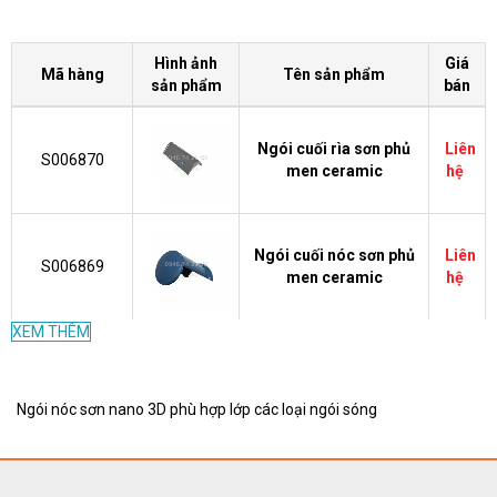
Hình ảnh
Giá
Mã hàng
Tên sản phẩm
sản phẩm
bán
Ngói cuối rìa sơn phủ
Liên
S006870
men ceramic
hệ
Ngói cuối nóc sơn phủ
Liên
S006869
men ceramic
hệ
XEM THÊM
Liên
NGOI4
Ngói chạc 4
hệ
Ngói nóc sơn nano 3D phù hợp lớp các loại ngói sóng
Liên
NGOC3Y
Ngói chạc 3 chữ Y
hệ