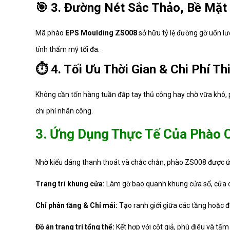
🎯 3. Đường Nét Sắc Thảo, Bề Mặt
Mã phào
EPS Moulding ZS008
sở hữu tỷ lệ đường gờ uốn lượ
tính thẩm mỹ tối đa.
⏱️ 4. Tối Ưu Thời Gian & Chi Phí Th
Không cần tốn hàng tuần đắp tay thủ công hay chờ vữa khô, 
chi phí nhân công.
3. Ứng Dụng Thực Tế Của Phào 
Nhờ kiểu dáng thanh thoát và chắc chắn, phào ZS008 được ứng d
Trang trí khung cửa:
Làm gờ bao quanh khung cửa sổ, cửa c
Chỉ phân tầng & Chỉ mái:
Tạo ranh giới giữa các tầng hoặc đ
Đồ án trang trí tổng thể:
Kết hợp với cột giả, phù điêu và tấ