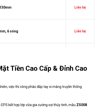
0x130mm
Liên hệ
0mm, 6 sóng
Liên hệ
0x58mm
Liên hệ
Mặt Tiền Cao Cấp & Đỉnh Cao
ặt Tiền Sang Trọng
Liên hệ
nhiên, việc thi công phào đắp tay xi măng truyền thống
0x175mm
Liên hệ
ốp EPS kết hợp lớp vữa gia cường sợi thủy tinh, mẫu
ZS008