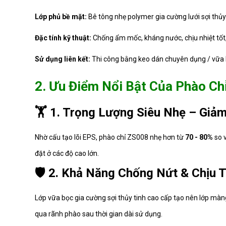
Lớp phủ bề mặt:
Bê tông nhẹ polymer gia cường lưới sợi thủy
Đặc tính kỹ thuật:
Chống ẩm mốc, kháng nước, chịu nhiệt tốt,
Sử dụng liên kết:
Thi công bằng keo dán chuyên dụng / vữa li
2. Ưu Điểm Nổi Bật Của Phào Ch
🏋️ 1. Trọng Lượng Siêu Nhẹ – Giả
Nhờ cấu tạo lõi EPS, phào chỉ ZS008 nhẹ hơn từ
70 - 80%
so v
đặt ở các độ cao lớn.
🛡️ 2. Khả Năng Chống Nứt & Chịu T
Lớp vữa bọc gia cường sợi thủy tinh cao cấp tạo nên lớp màn
qua rãnh phào sau thời gian dài sử dụng.