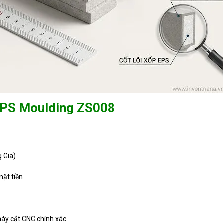
 EPS Moulding ZS008
 Gia)
mặt tiền
áy cắt CNC chính xác.