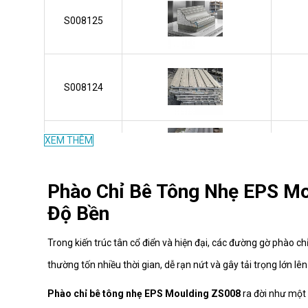
S008125
S008124
XEM THÊM
S008123
Phào Chỉ Bê Tông Nhẹ EPS Mo
Độ Bền
S008122
Trong kiến trúc tân cổ điển và hiện đại, các đường gờ phào c
thường tốn nhiều thời gian, dễ rạn nứt và gây tải trọng lớn lên
S008121
Phào chỉ bê tông nhẹ EPS Moulding ZS008
ra đời như một 