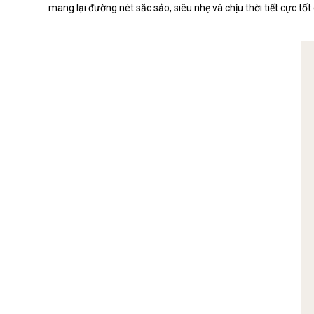
mang lại đường nét sắc sảo, siêu nhẹ và chịu thời tiết cực tốt
S008120
S008106
S008105