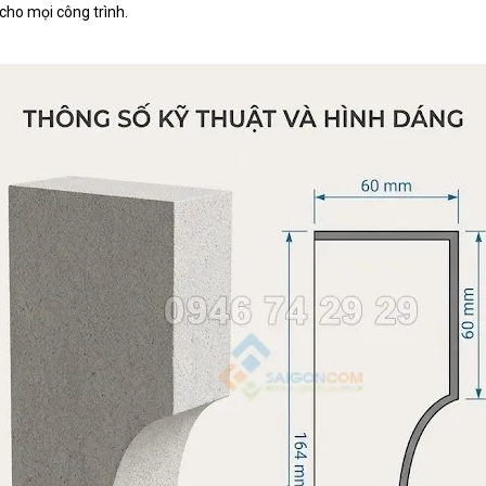
 cho mọi công trình.
Trụ bê tông nhẹ EPS, lan can 400x400x
Phào chỉ EPS 350x100mm
Phào chỉ EPS 150x100mm