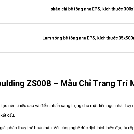
phào chỉ bê tông nhẹ EPS, kích thước 30
Lam sóng bê tông nhẹ EPS, kích thước 35x50
phào chỉ bê tông nhẹ EPS, kích thước12
ulding ZS008 – Mẫu Chỉ Trang Trí 
Phào Chỉ Bê Tông Nhẹ EPS 220x100mm – Trang Trí M
hỉ tạo nên chiều sâu và điểm nhấn sang trọng cho mặt tiền ngôi nhà. Tuy 
 kết cấu.
phào chỉ bê tông nhẹ EPS, phào cửa sổ 5
giải pháp thay thế hoàn hảo. Với công nghệ đúc định hình hiện đại, lõi x