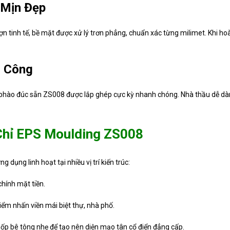
 Mịn Đẹp
n tinh tế, bề mặt được xử lý trơn phẳng, chuẩn xác từng milimet. Khi hoàn
i Công
phào đúc sẵn ZS008 được lắp ghép cực kỳ nhanh chóng. Nhà thầu dễ dàng 
Chỉ EPS Moulding ZS008
ụng linh hoạt tại nhiều vị trí kiến trúc:
hính mặt tiền.
iểm nhấn viền mái biệt thự, nhà phố.
m ốp bê tông nhẹ để tạo nên diện mạo tân cổ điển đẳng cấp.