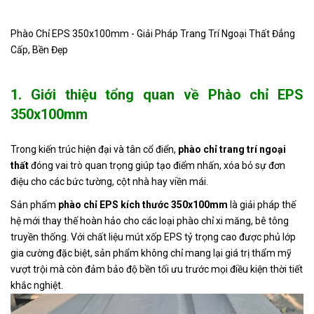
Phào Chỉ Bê Tông Nhẹ EPS
Liên
S008122
220x100mm – Trang Trí Mặt
Phào Chỉ EPS 350x100mm - Giải Pháp Trang Trí Ngoại Thất Đẳng
hệ
Tiền Sang Trọng
Cấp, Bền Đẹp
phào chỉ bê tông nhẹ EPS, phào
Liên
S008121
cửa sổ 50x175mm
hệ
1. Giới thiệu tổng quan về Phào chỉ EPS
350x100mm
Trụ bê tông nhẹ EPS, lan can
Liên
S008120
400x400x1000mm
hệ
Trong kiến trúc hiện đại và tân cổ điển,
phào chỉ trang trí ngoại
thất
đóng vai trò quan trọng giúp tạo điểm nhấn, xóa bỏ sự đơn
Liên
S008105
Phào chỉ EPS 150x100mm
điệu cho các bức tường, cột nhà hay viền mái.
hệ
Sản phẩm
phào chỉ EPS kích thước 350x100mm
là giải pháp thế
Liên
hệ mới thay thế hoàn hảo cho các loại phào chỉ xi măng, bê tông
S008100
Đầu cột vuông
hệ
truyền thống. Với chất liệu mút xốp EPS tỷ trọng cao được phủ lớp
gia cường đặc biệt, sản phẩm không chỉ mang lại giá trị thẩm mỹ
vượt trội mà còn đảm bảo độ bền tối ưu trước mọi điều kiện thời tiết
khắc nghiệt.