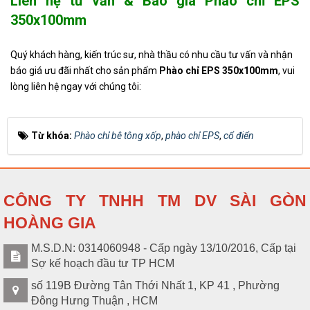
Liên hệ tư vấn & Báo giá Phào chỉ EPS
350x100mm
Quý khách hàng, kiến trúc sư, nhà thầu có nhu cầu tư vấn và nhận
báo giá ưu đãi nhất cho sản phẩm
Phào chỉ EPS 350x100mm
, vui
lòng liên hệ ngay với chúng tôi:
Từ khóa:
Phào chỉ bê tông xốp
,
phào chỉ EPS
,
cổ điển
CÔNG TY TNHH TM DV SÀI GÒN
HOÀNG GIA
M.S.D.N: 0314060948 - Cấp ngày 13/10/2016, Cấp tại
Sợ kế hoạch đầu tư TP HCM
số 119B Đường Tân Thới Nhất 1, KP 41 , Phường
Đông Hưng Thuận , HCM