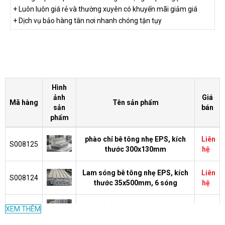
+ Luôn luôn giá rẻ và thường xuyên có khuyến mãi giảm giá
+ Dịch vụ bảo hàng tân nơi nhanh chóng tận tụy
Hình
ảnh
Giá
Mã hàng
Tên sản phẩm
sản
bán
phẩm
phào chỉ bê tông nhẹ EPS, kích
Liên
S008125
thước 300x130mm
hệ
Lam sóng bê tông nhẹ EPS, kích
Liên
S008124
thước 35x500mm, 6 sóng
hệ
phào chỉ bê tông nhẹ EPS, kích
Liên
XEM THÊM
S008123
thước120x58mm
hệ