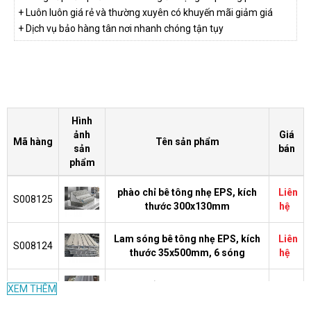
+ Luôn luôn giá rẻ và thường xuyên có khuyến mãi giảm giá
+ Dịch vụ bảo hàng tân nơi nhanh chóng tận tụy
Hình
ảnh
Giá
Mã hàng
Tên sản phẩm
sản
bán
phẩm
phào chỉ bê tông nhẹ EPS, kích
Liên
S008125
thước 300x130mm
hệ
Lam sóng bê tông nhẹ EPS, kích
Liên
S008124
thước 35x500mm, 6 sóng
hệ
phào chỉ bê tông nhẹ EPS, kích
Liên
XEM THÊM
S008123
thước120x58mm
hệ