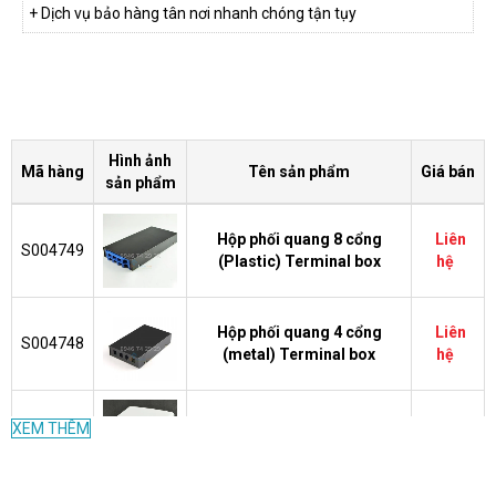
+ Dịch vụ bảo hàng tân nơi nhanh chóng tận tụy
Hình ảnh
Mã hàng
Tên sản phẩm
Giá bán
sản phẩm
Hộp phối quang 8 cổng
Liên
S004749
(Plastic) Terminal box
hệ
Hộp phối quang 4 cổng
Liên
S004748
(metal) Terminal box
hệ
39.000
XEM THÊM
S004747
Hộp phối quang 2 cổng
VND