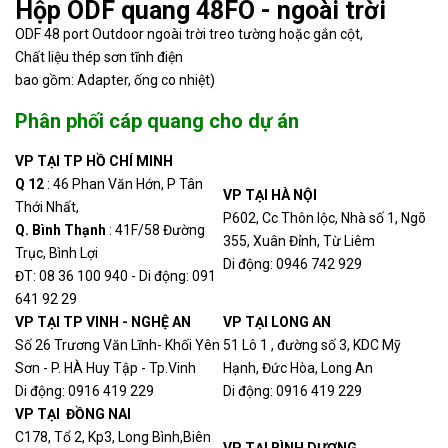
Hộp ODF quang 48FO - ngoài trời
Liên
S004746
Module phối quang 1 to 8
ODF 48 port Outdoor ngoài trời treo tường hoặc gắn cột,
hệ
Chất liệu thép sơn tĩnh điện
bao gồm: Adapter, ống co nhiệt)
Hộp ODF quang ODF 96 port
Liên
S004334
Phân phối cáp quang cho dự án
-19” Gắn Rack 19'
hệ
VP TẠI TP HỒ CHÍ MINH
Q 12
: 46 Phan Văn Hớn, P Tân
Hộp ODF quang ODF 48 port
Liên
VP TẠI HÀ NỘI
S004333
Thới Nhất,
-19” Gắn Rack 19'
hệ
P602, Cc Thôn lộc, Nhà số 1, Ngõ
Q. Bình Thạn
h
: 41F/58 Đường
355, Xuân Đỉnh, Từ Liêm
Trục, Bình Lợi
Di động: 0946 742 929
Hộp ODF quang 24 ODF 24
Liên
ĐT: 08 36 100 940 - Di động: 091
S004332
port -19” Gắn Rack 19'
hệ
641 92 29
VP TẠI TP VINH - NGHỆ AN
VP TẠI LONG AN
Số 26 Trương Văn Lĩnh- Khối Yên
51 Lô 1 , đường số 3, KDC Mỹ
Hộp ODF quang ODF 16 port
Liên
S004331
Sơn - P. HÀ Huy Tập - Tp.Vinh
Hạnh, Đức Hòa, Long An
-19” Gắn Rack 19'
hệ
Di động: 0916 419 229
Di động: 0916 419 229
VP TẠI ĐỒNG NAI
C178, Tổ 2, Kp3, Long Bình,Biên
VP TẠI BÌNH DƯƠNG