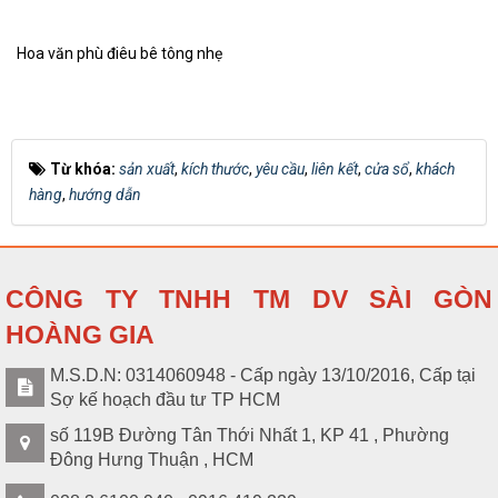
S008117
Chân cột 460x200
hệ
Hoa văn phù điêu bê tông nhẹ
Liên
S008115
Đầu cột 550x240mm
hệ
Từ khóa:
sản xuất
,
kích thước
,
yêu cầu
,
liên kết
,
cửa sổ
,
khách
hàng
,
hướng dẫn
Chân cột
Liên
S008114
600x320mm
hệ
CÔNG TY TNHH TM DV SÀI GÒN
Liên
S008113
Đầu cột 435x200mm
HOÀNG GIA
hệ
M.S.D.N: 0314060948 - Cấp ngày 13/10/2016, Cấp tại
Sợ kế hoạch đầu tư TP HCM
Chân cột
Liên
S008112
số 119B Đường Tân Thới Nhất 1, KP 41 , Phường
480x280mm
hệ
Đông Hưng Thuận , HCM