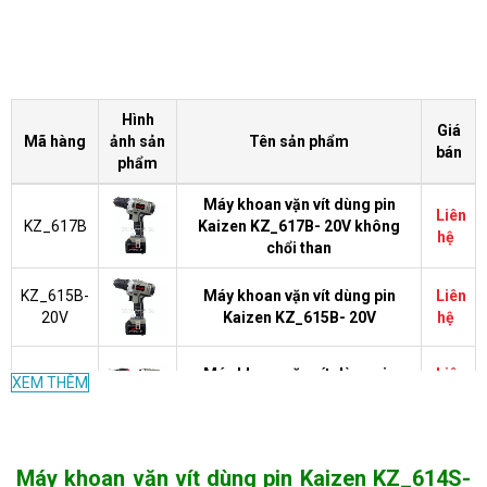
Hình
Giá
Mã hàng
ảnh sản
Tên sản phẩm
bán
phẩm
Máy khoan vặn vít dùng pin
Liên
KZ_617B
Kaizen KZ_617B- 20V không
hệ
chổi than
KZ_615B-
Máy khoan vặn vít dùng pin
Liên
20V
Kaizen KZ_615B- 20V
hệ
Máy khoan vặn vít dùng pin
Liên
XEM THÊM
KZ_612S
Kaizen KZ_612S- 14V
hệ
Máy khoan vặn vít dùng pin
Liên
KZ-636S
Máy khoan vặn vít dùng pin Kaizen KZ_614S-
Kaizen KZ-636S- 3,6V
hệ