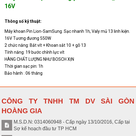
16V
KZ-613S-
Máy khoan vặn vít dùng pin
Liên
18V
Kaizen KZ-613S- 18V
hệ
Thông số kỹ thuật:
Máy khoan Pin Lion-SamSung. Sạc nhanh 1h, Valy mủ 13 linh kiện.
16V Tương đương 550W
2 chức năng: Bắt vít + Khoan sắt 10 + gỗ 13
Tính năng: 19 bước chỉnh lực vít
HÀNG CHẤT LƯỢNG NHƯ BOSCH XỊN
Thời gian sạc pin: 1h
Bảo hành : 06 tháng
CÔNG TY TNHH TM DV SÀI GÒN
HOÀNG GIA
M.S.D.N: 0314060948 - Cấp ngày 13/10/2016, Cấp tại
Sợ kế hoạch đầu tư TP HCM