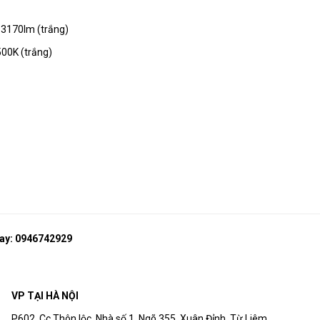
 3170lm (trắng)
Đầu nối lò xo Vina
500K (trắng)
Đầu nối chữ X Vina
Đầu nối chữ T Vina
ay:
0946742929
Đầu nối chữ L Vina
VP TẠI HÀ NỘI
P602, Cc Thôn lộc, Nhà số 1, Ngõ 355, Xuân Đỉnh, Từ Liêm