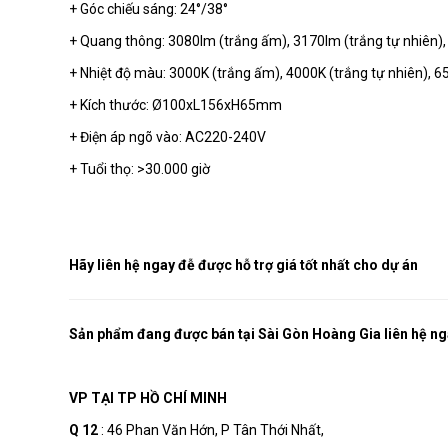
+ Góc chiếu sáng: 24°/38°
+ Quang thông: 3080lm (trắng ấm), 3170lm (trắng tự nhiên),
RT-FW
+ Nhiệt độ màu: 3000K (trắng ấm), 4000K (trắng tự nhiên), 6
+ Kích thước: Ø100xL156xH65mm
+ Điện áp ngõ vào: AC220-240V
RT-XW
+ Tuổi thọ: >30.000 giờ
RT-TW
Hãy liên hệ ngay đễ được hỗ trợ giá tốt nhất cho dự án
Sản phẩm đang được bán tại Sài Gòn Hoàng Gia liên hệ ng
RT-LW
VP TẠI TP HỒ CHÍ MINH
Q 12
: 46 Phan Văn Hớn, P Tân Thới Nhất,