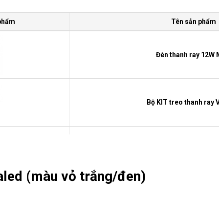
 phẩm
Tên sản phẩm
Đèn thanh ray 12W
Bộ KIT treo thanh ray 
Đầu nối cuối Vina
aled (màu vỏ trắng/đen)
Đầu nối cấp nguồn Vi