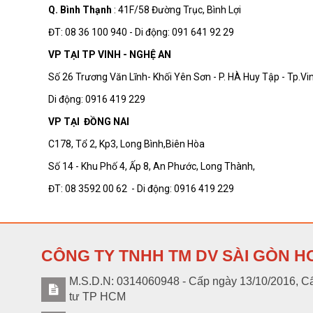
Q. Bình Thạn
h
: 41F/58 Đường Trục, Bình Lợi
ĐT: 08 36 100 940 - Di động: 091 641 92 29
VP TẠI TP VINH - NGHỆ AN
Số 26 Trương Văn Lĩnh- Khối Yên Sơn - P. HÀ Huy Tập - Tp.V
Di động: 0916 419 229
VP TẠI ĐỒNG NAI
C178, Tổ 2, Kp3, Long Bình,Biên Hòa
Số 14 - Khu Phố 4, Ấp 8, An Phước, Long Thành,
ĐT: 08 3592 00 62 - Di động: 0916 419 229
CÔNG TY TNHH TM DV SÀI GÒN H
M.S.D.N: 0314060948 - Cấp ngày 13/10/2016, Cấ
tư TP HCM