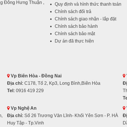
ng Đông Hưng Thuận ,
Quy định và hình thức thanh toán
Chính sách đổi trả
Chính sách giao nhận - lắp đặt
Chính sách bảo hành
Chính sách bảo mật
Dự án đã thực hiện
Vp Biên Hòa - Đồng Nai
Địa chỉ:
C178, Tổ 2, Kp3, Long Bình,Biên Hòa
Đị
Tel:
0916 419 229
T
Te
Vp Nghệ An
h,
Địa chỉ:
Số 26 Trương Văn Lĩnh- Khối Yên Sơn - P. HÀ
Đị
Huy Tập - Tp.Vinh
D