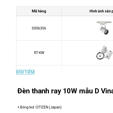
Mã hàng
Hình ảnh sản
S006356
RT-KW
XEM THÊM
RT-EW
Đèn thanh ray 10W mẫu D Vin
RT-SW
+ Bóng led: CITIZEN (Japan)