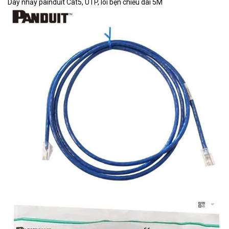
Dây nhảy painduit Cat5, UTP, lõi bện chiều dài 5M