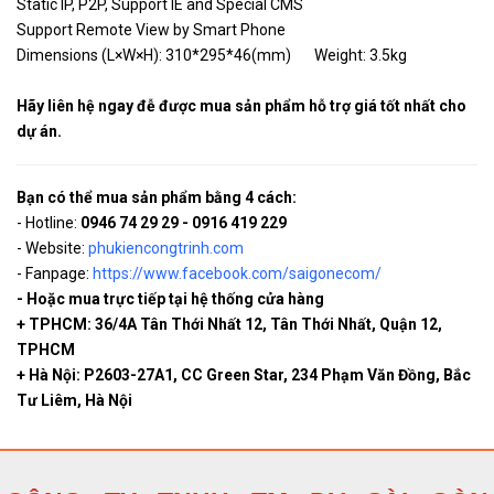
Static IP, P2P, Support IE and Special CMS
Support Remote View by Smart Phone
Dimensions (L×W×H): 310*295*46(mm) Weight: 3.5kg
Hãy liên hệ ngay đễ được mua sản phẩm hỗ trợ giá tốt nhất cho
dự án.
Bạn có thể mua sản phẩm bằng 4 cách:
- Hotline:
0946 74 29 29 - 0916 419 229
- Website:
phukiencongtrinh.com
- Fanpage:
https://www.facebook.com/saigonecom/
- Hoặc mua trực tiếp tại hệ thống cửa hàng
+ TPHCM: 36/4A Tân Thới Nhất 12, Tân Thới Nhất, Quận 12,
TPHCM
+ Hà Nội: P2603-27A1, CC Green Star, 234 Phạm Văn Đồng, Bắc
Tư Liêm, Hà Nội