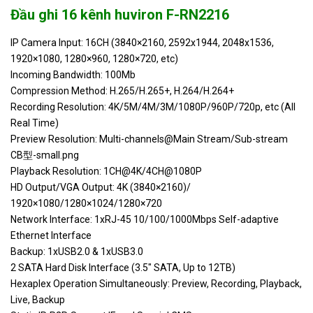
kênh HEN16103
hệ
Đầu ghi 16 kênh huviron F-RN2216
Đầu ghi hình IP Honeywell 16
Liên
IP Camera Input: 16CH (3840×2160, 2592x1944, 2048x1536,
HEN16103L
kênh HEN16103L
hệ
1920×1080, 1280×960, 1280×720, etc)
Incoming Bandwidth: 100Mb
XVR5116HS-
Đầu ghi 16 khênh 5IN1
Liên
Compression Method: H.265/H.265+, H.264/H.264+
S2
Dahua XVR5116HS-S2
hệ
Recording Resolution: 4K/5M/4M/3M/1080P/960P/720p, etc (All
Real Time)
Preview Resolution: Multi-channels@Main Stream/Sub-stream
Đầu Ghi Vivotek 16 kênh IP
Liên
ND9541
CB型-small.png
ND9541
hệ
Playback Resolution: 1CH@4K/4CH@1080P
HD Output/VGA Output: 4K (3840×2160)/
Đầu ghi hình camera IP 16
DS-7616NI-
Liên
kênh HIKVISION DS-7616NI-
1920×1080/1280×1024/1280×720
E2
hệ
E2
Network Interface: 1xRJ-45 10/100/1000Mbps Self-adaptive
Ethernet Interface
Backup: 1xUSB2.0 & 1xUSB3.0
2 SATA Hard Disk Interface (3.5" SATA, Up to 12TB)
Hexaplex Operation Simultaneously: Preview, Recording, Playback,
Live, Backup