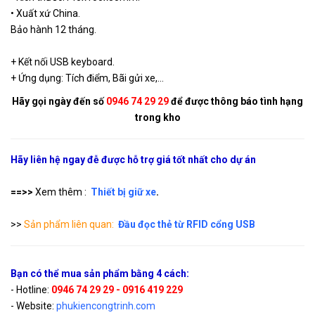
Đầu Đọc Thẻ RFID Middle
• Xuất xứ China.
Range - Đọc Thẻ RF 125Khz -
GP90
Liên hệ
Bảo hành 12 tháng.
kết nối PC Wiegand 26 bits,
RS232, RS485.
+ Kết nối USB keyboard.
+ Ứng dụng: Tích điểm, Bãi gửi xe,…
Hãy gọi ngày đến số
0946 74 29 29
để được thông báo tình hạng
trong kho
Hãy liên hệ ngay đễ được hỗ trợ giá tốt nhất cho dự án
==>>
Xem thêm :
Thiết bị giữ xe
.
>>
Sản phẩm liên quan:
Đầu đọc thẻ từ RFID cổng USB
Bạn có thể mua sản phẩm bằng 4 cách:
- Hotline:
0946 74 29 29 - 0916 419 229
- Website:
phukiencongtrinh.com