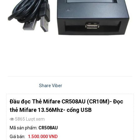
Share Viber
Đầu đọc Thẻ Mifare CR508AU (CR10M)- Đọc
thẻ Mifare 13.56Mhz- cổng USB
5865 Lượt xem
Mã sản phẩm:
CR508AU
Giá bán:
1.500.000 VND