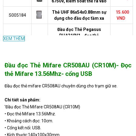
6750V, kiểm soát thẻ ra vào
Thẻ UHF 86x54x0.88mm sự
15.600
S005184
dụng cho đầu đọc tầm xa
VND
Đầu đọc Thẻ Pegasus
PUA310V1 - đọc thẻ
XEM THÊM
1/NR2D02
Liên hệ
Proximity 125Khz, kết nối
cộng RS232(COM)
Đầu đọc Thẻ Pegasus
Đầu đọc Thẻ Mifare CR508AU (CR10M)- Đọc
PUA310V - đọc thẻ Mifare
1/M0R2H01
Liên hệ
13.56Mhz - kết nối: RS232
thẻ Mifare 13.56Mhz- cổng USB
(COM).
Đầu đọc thẻ mifare CR508AU chuyên dùng cho trạm giữ xe.
S003209
Đầu đọc thẻ RFID 125 Khz
Liên hệ
Chi tiết sản phẩm:
Đầu Đọc Thẻ Từ MSR90 -Đọc
'Đầu đọc Thẻ Mifare CR508AU (CR10M)
MSR90
Liên hệ
thông tin thẻ Từ HiCo / LoCo
• Đọc thẻ Mifare 13.56Mhz.
• Khoảng cách đọc: 10cm.
Thẻ RFID tần số 433Mhz hỗ
201.500
SAT-05
• Cổng kết nối: USB.
trợ đọc thẻ Mifare
VND
• Kích thước:140x100x30mm.