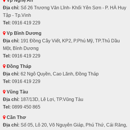
Vp Nghệ An
Địa chỉ:
Số 26 Trương Văn Lĩnh- Khối Yên Sơn - P. HÀ Huy
Tập - Tp.Vinh
Tel:
0916 419 229
Vp Bình Dương
Địa chỉ:
191 Đồng Cây Viết, KP2, P.Phú Mỹ, TP.Thủ Dầu
Một, Bình Dương
Tel:
0916 419 229
Đồng Tháp
Địa chỉ:
62 Ngô Quyền, Cao Lãnh, Đồng Tháp
Tel:
0916 419 229
Vũng Tàu
Địa chỉ:
187/13D, Lê Lợi, TP.Vũng Tàu
Tel:
0899 450 865
Cần Thơ
Địa chỉ:
Số 05, Lô 20, Võ Nguyên Giáp, Phú Thứ, Cái Răng,