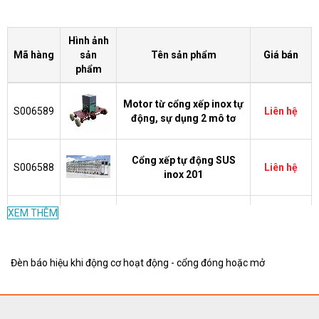
Hình ảnh
Mã hàng
sản
Tên sản phẩm
Giá bán
phẩm
Motor từ cổng xếp inox tự
S006589
Liên hệ
động, sự dụng 2 mô tơ
Cổng xếp tự động SUS
S006588
Liên hệ
inox 201
XEM THÊM
Hộp Đèn LED cho Cổng
3.900.000
S004679
Xếp 290x50x290
VND
Đèn báo hiệu khi động cơ hoạt động - cổng đóng hoặc mở
325.000
S004678
Ray cho cổng xếp tự động
VND