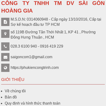
CÔNG TY TNHH TM DV SÀI GÒN
Motor cổng xếp inox tự
S004677
Liên hệ
động
HOÀNG GIA
M.S.D.N: 0314060948 - Cấp ngày 13/10/2016, Cấp tại
Cổng xếp tự động SUS
S004676
Sợ kế hoạch đầu tư TP HCM
Liên hệ
inox 304
số 119B Đường Tân Thới Nhất 1, KP 41 , Phường
Đông Hưng Thuận , HCM
Khóa điện 24V cho cánh
S004461
Liên hệ
cổng hơn 2M/ cánh.
028.3 6100 940 - 0916 419 229
saigoncom1@gmail.com
Bình lưu điện UPS ARES
S004460
Liên hệ
1200AV
https://phukiencongtrinh.com
GIỚI THIỆU
Về chúng tôi
Bản đồ
Quy định và hình thức thanh toán