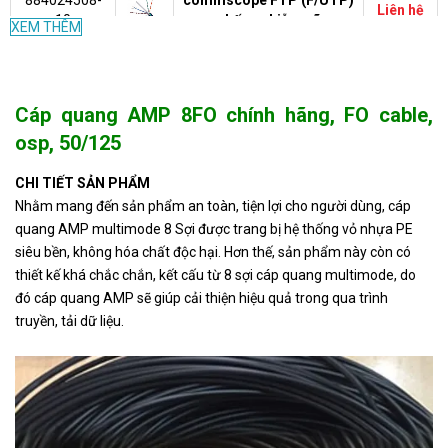
Liên hệ
10
chống nhiễu mã
XEM THÊM
884024508/10
Cáp mạng Commscope
1427254-
cat6 UTP 23AWG
Liên hệ
6UTP
Cáp quang AMP 8FO chính hãng, FO cable,
1427254-6 chính hãng
osp, 50/125
Cáp mạng COMMSCOPE
6-219590-
Cat5e UTP mã 6-219590-
Liên hệ
CHI TIẾT SẢN PHẨM
2UTP
2 chính hãng
Nhằm mang đến sản phẩm an toàn, tiện lợi cho người dùng, cáp
quang AMP multimode 8 Sợi được trang bị hệ thống vỏ nhựa PE
Mặt nạ mạng 4 port
100.000
1-2111011-3
Commscope (1-2111011-
siêu bền, không hóa chất độc hại. Hơn thế, sản phẩm này còn có
VND
3)
thiết kế khá chắc chắn, kết cấu từ 8 sợi cáp quang multimode, do
đó cáp quang AMP sẽ giúp cải thiện hiệu quả trong qua trình
Nhân mạng CAT6
110.000
truyền, tải dữ liệu.
9-1375055-2
Commscope 9-1375055-2
VND
(Đen)
Dây Patch Cord
NPC6ASZDB-
Commscope CAT6A
280.000
XX003M
S/FTP 3m (NPC6ASZDB-
VND
XX003M)