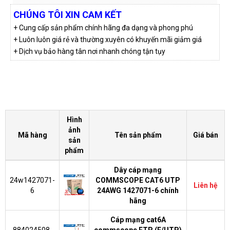
CHÚNG TÔI XIN CAM KẾT
+ Cung cấp sản phẩm chính hãng đa dạng và phong phú
+ Luôn luôn giá rẻ và thường xuyên có khuyến mãi giảm giá
+ Dịch vụ bảo hàng tân nơi nhanh chóng tận tụy
Hình
ảnh
Mã hàng
Tên sản phẩm
Giá bán
sản
phẩm
Dây cáp mạng
24w1427071-
COMMSCOPE CAT6 UTP
Liên hệ
6
24AWG 1427071-6 chính
hãng
Cáp mạng cat6A
884024508-
commscope FTP (F/UTP)