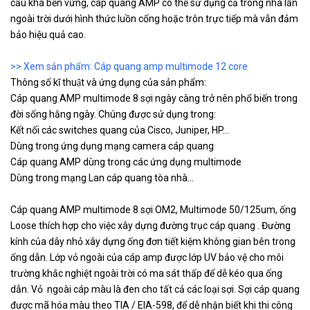
cấu khá bền vững, cáp quang AMP có thể sử dụng cả trong nhà lẫn
ngoài trời dưới hình thức luồn cống hoặc trôn trực tiếp mà vẫn đảm
bảo hiệu quả cao.
>> Xem sản phẩm: Cáp quang amp multimode 12 core
Thông số kĩ thuật và ứng dụng của sản phẩm:
Cáp quang AMP multimode 8 sợi ngày càng trở nên phổ biến trong
đời sống hằng ngày. Chúng được sử dụng trong:
Kết nối các switches quang của Cisco, Juniper, HP…
Dùng trong ứng dụng mạng camera cáp quang
Cáp quang AMP dùng trong các ứng dụng multimode
Dùng trong mạng Lan cáp quang tòa nhà...
Cáp quang AMP multimode 8 sợi OM2, Multimode 50/125um, ống
Loose thích hợp cho việc xây dựng đường trục cáp quang . Đường
kính của dây nhỏ xây dựng ống đơn tiết kiệm không gian bên trong
ống dẫn. Lớp vỏ ngoài của cáp amp được lớp UV bảo vệ cho môi
trường khắc nghiệt ngoài trời có ma sát thấp để dễ kéo qua ống
dẫn. Vỏ ngoài cáp màu là đen cho tất cả các loại sợi. Sợi cáp quang
được mã hóa màu theo TIA / EIA-598, để dễ nhận biết khi thi công