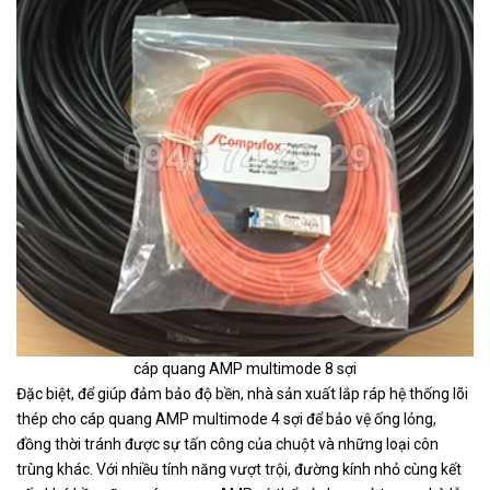
Nhân mạng CAT5E
80.000
9-1375191-2
Commscope 9-1375191-2
VND
(Đen)
cáp quang AMP multimode 8 sợi
Đặc biệt, để giúp đảm bảo độ bền, nhà sản xuất lắp ráp hệ thống lõi
thép cho cáp quang AMP multimode 4 sợi để bảo vệ ống lỏng,
đồng thời tránh được sự tấn công của chuột và những loại côn
trùng khác. Với nhiều tính năng vượt trội, đường kính nhỏ cùng kết