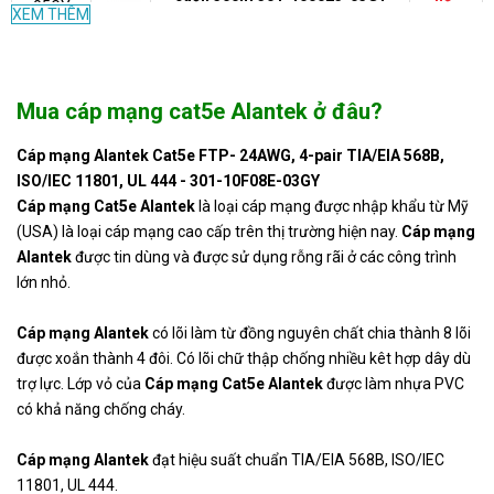
05GY
XEM THÊM
302-
Đầu bấm mạng RJ45 CAT6 2
Liên
203006-
mảnh Alantek 302-203006-0050
hệ
0050
Mua cáp mạng cat5e Alantek ở đâu?
302-
Đầu bấm mạng CAT5 Alantek
7.500
20300E-
Cáp mạng Alantek Cat5e FTP- 24AWG, 4-pair TIA/EIA 568B,
302-20300E-0050
VND
0050
ISO/IEC 11801, UL 444 - 301-10F08E-03GY
Cáp mạng Cat5e Alantek
là loại cáp mạng được nhập khẩu từ Mỹ
Cáp mạng Alantek Cat6e FTP-
301-
(USA) là loại cáp mạng cao cấp trên thị trường hiện nay.
Cáp mạng
23AWG, 4-pair TIA/EIA 568B,
Liên
60FULG-
Alantek
được tin dùng và được sử dụng rỗng rãi ở các công trình
ISO/IEC 11801, UL 444 -301-
hệ
03GY
lớn nhỏ.
60FULG-03GY
301-
Cáp mạng Alantek Cat6 UTP
Cáp mạng Alantek
có lõi làm từ đồng nguyên chất chia thành 8 lõi
Liên
6008LG-
-23AWG, 4-pair TIA/EIA 568B
hệ
được xoắn thành 4 đôi. Có lõi chữ thập chống nhiều kêt hợp dây dù
03BU
-301-6008LG-03BU
trợ lực. Lớp vỏ của
Cáp mạng Cat5e Alantek
được làm nhựa PVC
có khả năng chống cháy.
Cáp mạng Alantek Cat5e UTP-
301-
24AWG, 4-pair TIA/EIA 568B,
Liên
10008E-
ISO/IEC 11801, UL 444- 301-
hệ
Cáp mạng Alantek
đạt hiệu suất chuẩn TIA/EIA 568B, ISO/IEC
00GY
10008E-00GY
11801, UL 444.