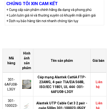
CHÚNG TÔI XIN CAM KẾT
+ Cung cấp sản phẩm chính hãng đa dạng và phong phú
+ Luôn luôn giá rẻ và thường xuyên có khuyến mãi giảm giá
+ Dịch vụ bảo hàng tân nơi nhanh chóng tận tụy
Hình
Mã
ảnh
Tên sản phẩm
Giá bán
hàng
sản
phẩm
Cáp mạng Alantek Cat6A FTP-
301-
23AWG, 4-pair TIA/EIA 568B,
Liên
6AFU08-
ISO/IEC 11801, UL 444 -301-
hệ
L3GY
6AFU08-L3GY
301-
Alantek UTP Cable Cat 3 2 pair -
Liên
100023-
cuộn 500m 301-100023-05GY
hệ