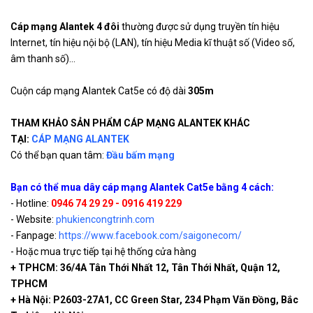
Cáp tín hiệu Alantek Cat5E UTP
301-
Cáp mạng Alantek 4 đôi
thường được sử dụng truyền tín hiệu
trong nhà (indoor - Cable
75.800
10025E-
24AWG, 25-pair - 301-10025E-
VND
Internet, tín hiệu nội bộ (LAN), tín hiệu Media kĩ thuật số (Video số,
05GY
05GY
âm thanh số)...
Cuộn cáp mạng Alantek Cat5e có độ dài
305m
THAM KHẢO SẢN PHẨM CÁP MẠNG ALANTEK KHÁC
TẠI:
CÁP MẠNG ALANTEK
Có thể bạn quan tâm:
Đầu bấm mạng
Bạn có thể mua dây cáp mạng Alantek Cat5e bằng 4 cách:
- Hotline:
0946 74 29 29 - 0916 419 229
- Website:
phukiencongtrinh.com
- Fanpage:
https://www.facebook.com/saigonecom/
- Hoặc mua trực tiếp tại hệ thống cửa hàng
+ TPHCM: 36/4A Tân Thới Nhất 12, Tân Thới Nhất, Quận 12,
TPHCM
+ Hà Nội: P2603-27A1, CC Green Star, 234 Phạm Văn Đồng, Bắc