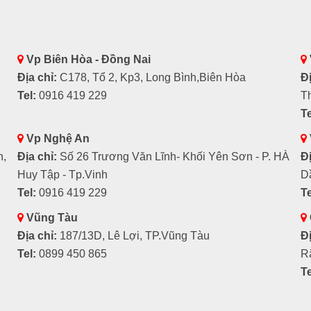
Vp Biên Hòa - Đồng Nai
Địa chỉ:
C178, Tổ 2, Kp3, Long Bình,Biên Hòa
Đị
Tel:
0916 419 229
T
Te
Vp Nghệ An
h,
Địa chỉ:
Số 26 Trương Văn Lĩnh- Khối Yên Sơn - P. HÀ
Đị
Huy Tập - Tp.Vinh
D
Tel:
0916 419 229
Te
Vũng Tàu
Địa chỉ:
187/13D, Lê Lợi, TP.Vũng Tàu
Đị
Tel:
0899 450 865
R
Te