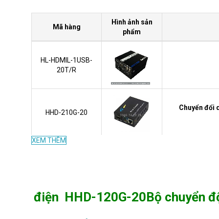
Hình ảnh sản
Mã hàng
phẩm
HL-HDMIL-1USB-
20T/R
Chuyển đổi 
HHD-210G-20
XEM THÊM
HL-1V1D-20 T/R
điện HHD-120G-20Bộ chuyển độ
S005254
B