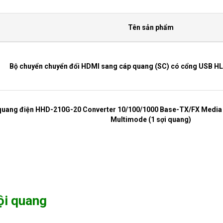
Tên sản phẩm
Bộ chuyển chuyển đổi HDMI sang cáp quang (SC) có cổng USB 
quang điện HHD-210G-20 Converter 10/100/1000 Base-TX/FX Media
Multimode (1 sợi quang)
Bộ chuyển đổi quang video 1 kênh HoLink HL-1V1D-2
i quang
ộ chuyển đổi quang điện AMP Gigabit Ethernet Media Coverter 1000 