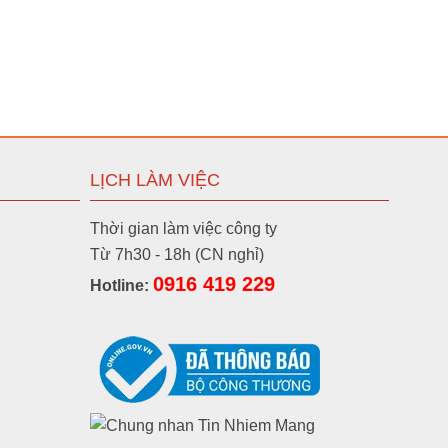
SB
Liên hệ
Liên hệ
LỊCH LÀM VIỆC
Thời gian làm việc công ty
Từ 7h30 - 18h (CN nghỉ)
Liên hệ
0916 419 229
Hotline:
1.170.000
VND