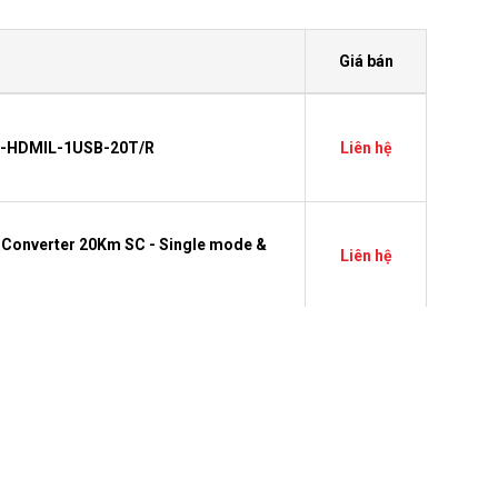
Giá bán
HL-HDMIL-1USB-20T/R
Liên hệ
 Converter 20Km SC - Single mode &
Liên hệ
0T/R-1080
Liên hệ
base - SX , SC, Multimode
Liên hệ