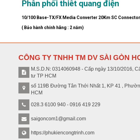
Phân phối thiêt quang điện
10/100 Base-TX/FX Media Converter 20Km SC Connector
HL-HDMI-1USB-
20T/R
( Bảo hành chính hãng : 2 năm)
S005118
CÔNG TY TNHH TM DV SÀI GÒN H
M.S.D.N: 0314060948 - Cấp ngày 13/10/2016, Cấ
tư TP HCM
S004733
số 119B Đường Tân Thới Nhất 1, KP 41 , Phườ
HCM
028.3 6100 940 - 0916 419 229
S004732
saigoncom1@gmail.com
https://phukiencongtrinh.com