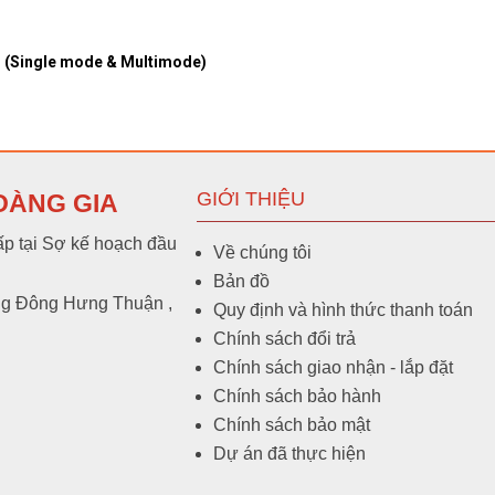
 (Single mode & Multimode)
Bộ chuyển đổi HDMI qua cáp quang có cổng U
Converter quang 4 kênh sang video 720p
GIỚI THIỆU
OÀNG GIA
p tại Sợ kế hoạch đầu
Về chúng tôi
Bản đồ
Converter Quang to Video 8 Port + RS485
ng Đông Hưng Thuận ,
Quy định và hình thức thanh toán
Chính sách đổi trả
Chính sách giao nhận - lắp đặt
Chính sách bảo hành
Converter Quang to Video 4 Port + RS485
Chính sách bảo mật
Dự án đã thực hiện