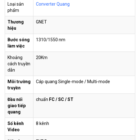
Loại sản
Converter Quang
Bộ chuyển đổi quang điện AMP
phẩm
Liên
S005254
Gigabit Ethernet Media Coverter
hệ
1000 base - SX , SC, Multimode
Thương
GNET
hiệu
HL-
HDMI-
Bộ chuyển đổi HDMI qua cáp quang
Liên
Bước sóng
1310/1550 nm
1USB-
có cổng USB
hệ
làm việc
20T/R
Khoảng
20Km
Converter quang 4 kênh sang
Liên
cách truyền
S005118
video 720p
hệ
dẫn
Chuyển đổi quang điện HHD-120G-
Môi trường
Cáp quang Single-mode / Multi-mode
HHD-
20 Converter 10/100 Base-TX/FX
Liên
truyền
120G-20
Media Converter 20Km SC - Single
hệ
mode
Đầu nối
chuẩn
FC / SC / ST
giao tiếp
Converter Quang to Video 8 Port +
Liên
quang
S004733
RS485
hệ
Số kênh
8 kênh
Video