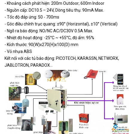
- Khoảng cách phát hiện: 200m Outdoor; 600m Indoor
PCA-
ĐẦU PHOTO BEAM 2 TIA
Liên
- Nguồn cấp: DC10.5 – 24V, Dòng tiêu thụ: 90mA Max.
610ABS-
KHÔNG DÂY, NĂNG LƯỢNG MẶT
hệ
60
TRỜI
- Tốc độ đáp ứng: 50 - 700ms
- Góc điều chỉnh trục quang: ±90° (Horizontal), ±10° (Vertical)
PCA-
Liên
- Ngõ ra báo động: NO/NC AC/DC30V 0.5A Max.
ABT100-
ĐẦU PHOTO BEAM 2 TIA -7LED
hệ
- Nhiệt độ hoạt động: -25°C ~ +55°C, độ ẩm: 95%
7LED
- Kích thước: 90(W)x270(H)x100(D) mm
PCA-
- Vỏ nhựa ABS
Liên
ABT100-
ĐẦU PHOTO BEAM 2 TIA -3LED
Kết nối với các tủ báo động: PICOTECH, KARASSN, NETWORX,
hệ
3LED
JABLOTRON, PARADOX...