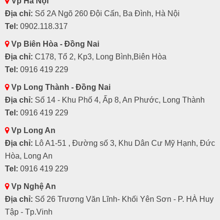
Vp Hà Nội
Địa chỉ:
Số 2A Ngõ 260 Đội Cấn, Ba Đình, Hà Nội
Tel:
0902.118.317
Vp Biên Hòa - Đồng Nai
Địa chỉ:
C178, Tổ 2, Kp3, Long Bình,Biên Hòa
Tel:
0916 419 229
Vp Long Thành - Đồng Nai
Địa chỉ:
Số 14 - Khu Phố 4, Ấp 8, An Phước, Long Thành
Tel:
0916 419 229
Vp Long An
Địa chỉ:
Lô A1-51 , Đường số 3, Khu Dân Cư Mỹ Hạnh, Đức
Hòa, Long An
Tel:
0916 419 229
Vp Nghệ An
Địa chỉ:
Số 26 Trương Văn Lĩnh- Khối Yên Sơn - P. HÀ Huy
Tập - Tp.Vinh