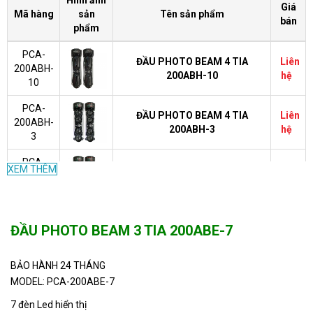
Giá
Mã hàng
sản
Tên sản phẩm
bán
phẩm
PCA-
ĐẦU PHOTO BEAM 4 TIA
Liên
200ABH-
200ABH-10
hệ
10
PCA-
ĐẦU PHOTO BEAM 4 TIA
Liên
200ABH-
200ABH-3
hệ
3
PCA-
XEM THÊM
ĐẦU PHOTO BEAM 4 TIA
Liên
150ABH-
150ABH-10
hệ
10
PCA-
ĐẦU PHOTO BEAM 2 TIA
Liên
ĐẦU PHOTO BEAM 3 TIA 200ABE-7
200ABE-
-200ABE-D
hệ
D
BẢO HÀNH 24 THÁNG
PCA-
ĐẦU PHOTO BEAM 3 TIA
Liên
MODEL: PCA-200ABE-7
200ABE-
200ABE-10
hệ
10
7 đèn Led hiển thị