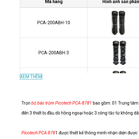
Mã hàng
Hình ảnh sản phẩ
PCA-200ABH-10
PCA-200ABH-3
XEM THÊM
PCA-150ABH-10
Trọn
bộ báo trộm Picotech PCA-8781
bao gồm: 01 Trung tâm b
đến 3 thiết bị đầu dò hồng ngoại hoặc 3 công tắc từ không dây
PCA-200ABE-D
Picotech PCA 878
1 được thiết kế thông minh nhận diện được 7