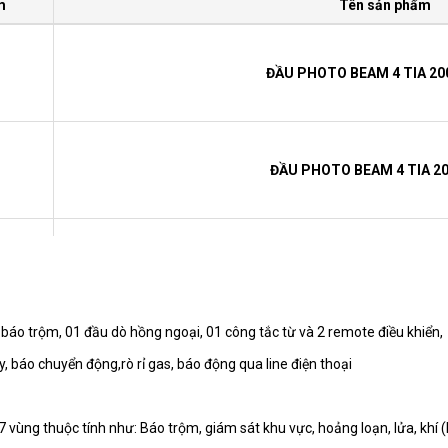
m
Tên sản phẩm
ĐẦU PHOTO BEAM 4 TIA 20
ĐẦU PHOTO BEAM 4 TIA 2
ĐẦU PHOTO BEAM 4 TIA 15
áo trộm, 01 đầu dò hồng ngoại, 01 công tắc từ và 2 remote điều khiển, đ
, báo chuyển động,rò rỉ gas, báo động qua line điện thoại
ĐẦU PHOTO BEAM 2 TIA -2
 vùng thuộc tính như: Báo trộm, giám sát khu vực, hoảng loạn, lửa, khí (B