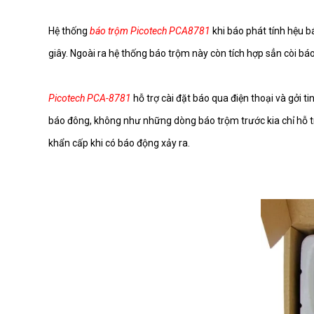
PCA-200ABE-10
Hệ thống
báo trộm Picotech PCA8781
khi báo phát tính hệu b
giây. Ngoài ra hệ thống báo trộm này còn tích hợp sẳn còi b
PCA-200ABE-7
Picotech PCA-8781
hỗ trợ cài đặt báo qua điện thoại và gởi t
báo đông, không như những dòng báo trộm trước kia chỉ hỗ tr
PCA-610ABS-60
khẩn cấp khi có báo động xảy ra.
PCA-ABT100-7LED