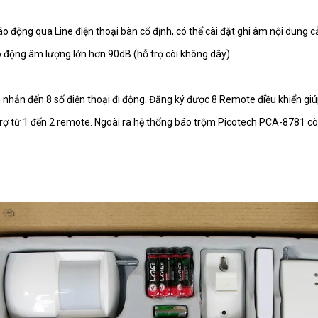
ĐẦU PHOTO BEAM 3 TIA 20
áo động qua Line điện thoại bàn cố định, có thể cài đặt ghi âm nội dung 
áo động âm lượng lớn hơn 90dB (hỗ trợ còi không dây)
ĐẦU PHOTO BEAM 3 TIA 2
in nhắn đến 8 số điện thoại đi động. Đăng ký được 8 Remote điều khiển gi
ợ từ 1 đến 2 remote. Ngoài ra hệ thống báo trộm Picotech PCA-8781 còn
ĐẦU PHOTO BEAM 2 TIA KHÔNG DÂY, N
ĐẦU PHOTO BEAM 2 TIA 