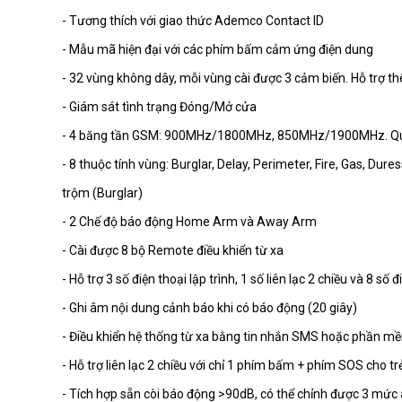
- Tương thích với giao thức Ademco Contact ID
- Mẫu mã hiện đại với các phím bấm cảm ứng điện dung
- 32 vùng không dây, mỗi vùng cài được 3 cảm biến. Hỗ trợ t
- Giám sát tình trạng Đóng/Mở cửa
- 4 băng tần GSM: 900MHz/1800MHz, 850MHz/1900MHz. Quay 
- 8 thuộc tính vùng: Burglar, Delay, Perimeter, Fire, Gas, Dur
trộm (Burglar)
- 2 Chế độ báo động Home Arm và Away Arm
- Cài được 8 bộ Remote điều khiển từ xa
- Hỗ trợ 3 số điện thoại lập trình, 1 số liên lạc 2 chiều và 8 số
- Ghi âm nội dung cảnh báo khi có báo động (20 giây)
- Điều khiển hệ thống từ xa bằng tin nhắn SMS hoặc phần m
- Hỗ trợ liên lạc 2 chiều với chỉ 1 phím bấm + phím SOS cho t
- Tích hợp sẵn còi báo động >90dB, có thể chỉnh được 3 mức