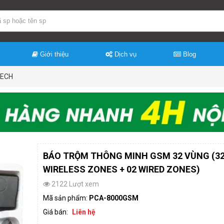
Giới thiệu
Dịch vụ
Blog
TECH
BÁO TRỘM THÔNG MINH GSM 32 VÙNG (3
WIRELESS ZONES + 02 WIRED ZONES)
2122 Lượt xem
Mã sản phẩm:
PCA-8000GSM
Giá bán:
Liên hệ