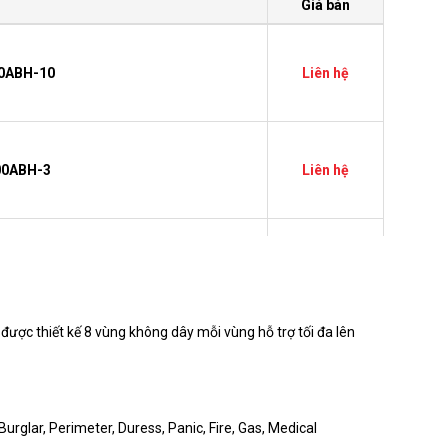
Giá bán
0ABH-10
Liên hệ
00ABH-3
Liên hệ
0ABH-10
Liên hệ
ược thiết kế 8 vùng không dây mỗi vùng hỗ trợ tối đa lên
00ABE-D
Liên hệ
urglar, Perimeter, Duress, Panic, Fire, Gas, Medical